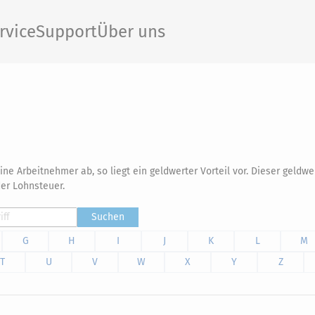
rvice
Support
Über uns
ine Arbeitnehmer ab, so liegt ein geldwerter Vorteil vor. Dieser geldwer
der Lohnsteuer.
Suchen
G
H
I
J
K
L
M
T
U
V
W
X
Y
Z