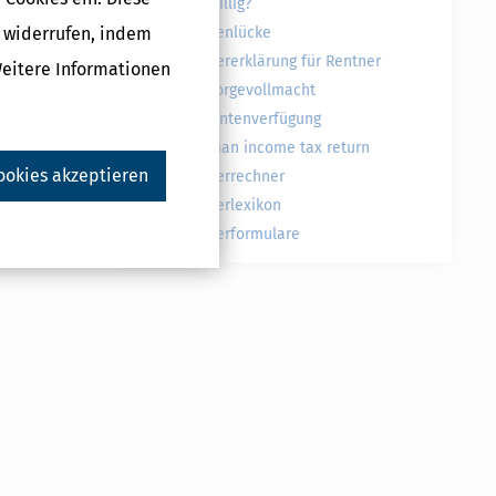
freiwillig?
g widerrufen, indem
Rentenlücke
Steuererklärung für Rentner
Weitere Informationen
Vorsorgevollmacht
Patientenverfügung
German income tax return
ookies akzeptieren
Steuerrechner
Steuerlexikon
Steuerformulare