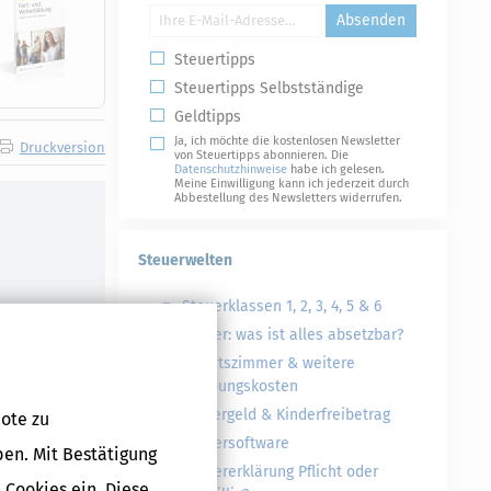
Absenden
Steuertipps
Steuertipps Selbstständige
Geldtipps
Ja, ich möchte die kostenlosen Newsletter
Druckversion
von Steuertipps abonnieren. Die
Datenschutzhinweise
habe ich gelesen.
Meine Einwilligung kann ich jederzeit durch
Abbestellung des Newsletters widerrufen.
Steuerwelten
Steuerklassen 1, 2, 3, 4, 5 & 6
ndiger Arbeit
Steuer: was ist alles absetzbar?
Arbeitszimmer & weitere
Werbungskosten
Kindergeld & Kinderfreibetrag
ote zu
Steuersoftware
ben. Mit Bestätigung
Steuererklärung Pflicht oder
 Cookies ein. Diese