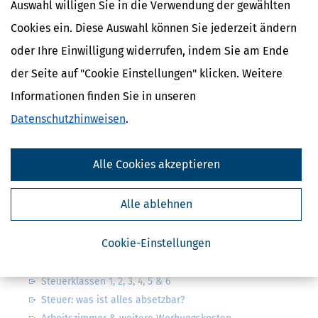
Auswahl willigen Sie in die Verwendung der gewählten
Cookies ein. Diese Auswahl können Sie jederzeit ändern
oder Ihre Einwilligung widerrufen, indem Sie am Ende
Kostenlose Steuertipps & News
der Seite auf "Cookie Einstellungen" klicken. Weitere
Informationen finden Sie in unseren
Absenden
Datenschutzhinweisen
.
Steuertipps
Steuertipps Selbstständige
Geldtipps
Alle Cookies akzeptieren
Ja, ich möchte die kostenlosen Newsletter
von Steuertipps abonnieren. Die
Datenschutzhinweise
habe ich gelesen.
Alle ablehnen
Meine Einwilligung kann ich jederzeit durch
Abbestellung des Newsletters widerrufen.
Cookie-Einstellungen
Steuerwelten
Steuerklassen 1, 2, 3, 4, 5 & 6
Steuer: was ist alles absetzbar?