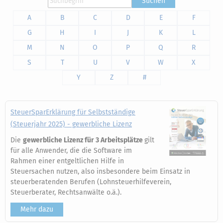
Suchen
A
B
C
D
E
F
G
H
I
J
K
L
M
N
O
P
Q
R
S
T
U
V
W
X
Y
Z
#
SteuerSparErklärung für Selbstständige
(Steuerjahr 2025) - gewerbliche Lizenz
Die
gewerbliche Lizenz für 3 Arbeitsplätze
gilt
für alle Anwender, die die Software im
Rahmen einer entgeltlichen Hilfe in
Steuersachen nutzen, also insbesondere beim Einsatz in
steuerberatenden Berufen (Lohnsteuerhilfeverein,
Steuerberater, Rechtsanwälte o.ä.).
Mehr dazu