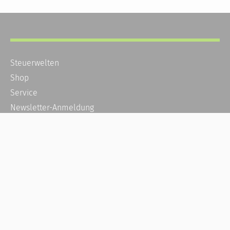
Steuerwelten
Shop
Service
Newsletter-Anmeldung
Alle News
Steuererklärung Online
Referenz
Über uns
Kontakt
Karriere
Häufige Fragen / FAQ