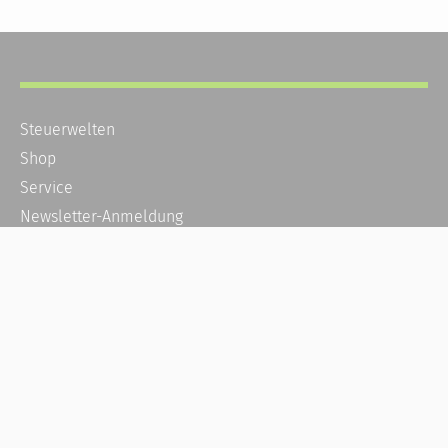
Steuerwelten
Shop
Service
Newsletter-Anmeldung
Alle News
Steuererklärung Online
Referenz
Über uns
Kontakt
Karriere
Häufige Fragen / FAQ