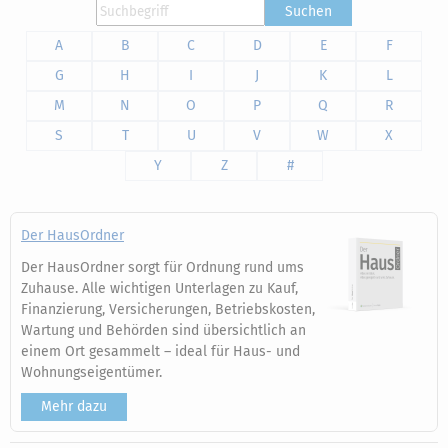
Suchen
A
B
C
D
E
F
G
H
I
J
K
L
M
N
O
P
Q
R
S
T
U
V
W
X
Y
Z
#
Der HausOrdner
Der HausOrdner sorgt für Ordnung rund ums
Zuhause. Alle wichtigen Unterlagen zu Kauf,
Finanzierung, Versicherungen, Betriebskosten,
Wartung und Behörden sind übersichtlich an
einem Ort gesammelt – ideal für Haus- und
Wohnungseigentümer.
Mehr dazu