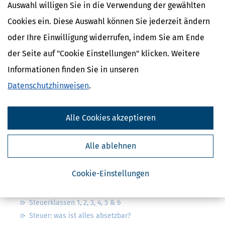
Auswahl willigen Sie in die Verwendung der gewählten
Cookies ein. Diese Auswahl können Sie jederzeit ändern
oder Ihre Einwilligung widerrufen, indem Sie am Ende
Kostenlose Steuertipps & News
der Seite auf "Cookie Einstellungen" klicken. Weitere
Informationen finden Sie in unseren
Absenden
Datenschutzhinweisen
.
Steuertipps
Steuertipps Selbstständige
Geldtipps
Alle Cookies akzeptieren
Ja, ich möchte die kostenlosen Newsletter
von Steuertipps abonnieren. Die
Datenschutzhinweise
habe ich gelesen.
Alle ablehnen
Meine Einwilligung kann ich jederzeit durch
Abbestellung des Newsletters widerrufen.
Cookie-Einstellungen
Steuerwelten
Steuerklassen 1, 2, 3, 4, 5 & 6
Steuer: was ist alles absetzbar?