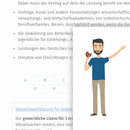
Dabei muss der Vertrag auf dem die Leistung beruht vor dem
Vorträge, Kurse und andere Veranstaltungen wissenschaftlich
Verwaltungs- und Wirtschaftsakademien, von Volkshochschu
Berufsverbandes dienen, durchgeführt werden, wenn die E
die Gewährung von Beherbergung, Beköstigung und der übli
Jugendliche für Erziehungs-, Ausbildungs- oder Fortbildung
Leistungen des Deutschen Jugendherbergswerkes, Hauptverb
Umsätze von Einrichtungen zur Geburtshilfe.
A
B
C
D
E
F
O
P
Q
R
S
SteuerSparErklärung für Selbstständige (Steuerjahr 2025) - g
Die
gewerbliche Lizenz für 3 Arbeitsplätze
gilt für alle Anwen
Steuersachen nutzen, also insbesondere beim Einsatz in steu