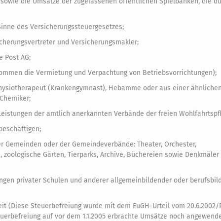
, sowie die Umsätze der zugelassenen öffentlichen Spielbanken, die d
Sinne des Versicherungssteuergesetzes;
icherungsvertreter und Versicherungsmakler;
 Post AG;
ommen die Vermietung und Verpachtung von Betriebsvorrichtungen);
r, Physiotherapeut (Krankengymnast), Hebamme oder aus einer ähnliche
 Chemiker;
 Leistungen der amtlich anerkannten Verbände der freien Wohlfahrtspf
beschäftigen;
er Gemeinden oder der Gemeindeverbände: Theater, Orchester,
zoologische Gärten, Tierparks, Archive, Büchereien sowie Denkmäler
gen privater Schulen und anderer allgemeinbildender oder berufsbil
it (Diese Steuerbefreiung wurde mit dem EuGH-Urteil vom 20.6.2002/R
euerbefreiung auf vor dem 1.1.2005 erbrachte Umsätze noch angewend