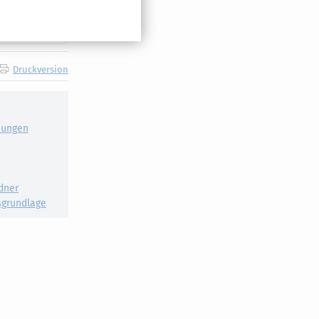
Druckversion
iungen
dner
grundlage