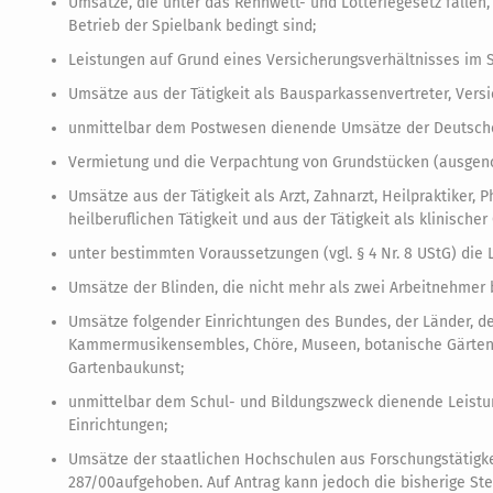
Umsätze, die unter das Rennwett- und Lotteriegesetz fallen
Betrieb der Spielbank bedingt sind;
Leistungen auf Grund eines Versicherungsverhältnisses im 
Umsätze aus der Tätigkeit als Bausparkassenvertreter, Vers
unmittelbar dem Postwesen dienende Umsätze der Deutsche
Vermietung und die Verpachtung von Grundstücken (ausgen
Umsätze aus der Tätigkeit als Arzt, Zahnarzt, Heilpraktike
heilberuflichen Tätigkeit und aus der Tätigkeit als klinischer
unter bestimmten Voraussetzungen (vgl. § 4 Nr. 8 UStG) die
Umsätze der Blinden, die nicht mehr als zwei Arbeitnehmer 
Umsätze folgender Einrichtungen des Bundes, der Länder, d
Kammermusikensembles, Chöre, Museen, botanische Gärten, 
Gartenbaukunst;
unmittelbar dem Schul- und Bildungszweck dienende Leistun
Einrichtungen;
Umsätze der staatlichen Hochschulen aus Forschungstätigke
287/00aufgehoben. Auf Antrag kann jedoch die bisherige St