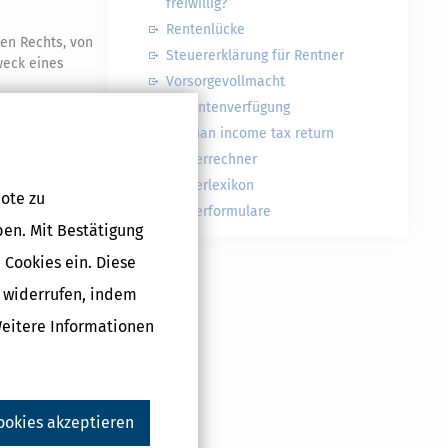
freiwillig?
Rentenlücke
hen Rechts, von
Steuererklärung für Rentner
weck eines
Vorsorgevollmacht
Patientenverfügung
überwiegend
German income tax return
Steuerrechner
Steuerlexikon
ote zu
Steuerformulare
ben. Mit Bestätigung
 Cookies ein. Diese
N
g widerrufen, indem
#
Weitere Informationen
ookies akzeptieren