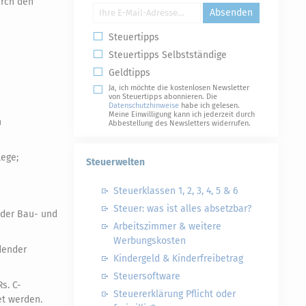
urch den
Absenden
Steuertipps
Steuertipps Selbstständige
Geldtipps
Ja, ich möchte die kostenlosen Newsletter
von Steuertipps abonnieren. Die
Datenschutzhinweise
habe ich gelesen.
Meine Einwilligung kann ich jederzeit durch
n
Abbestellung des Newsletters widerrufen.
lege;
Steuerwelten
Steuerklassen 1, 2, 3, 4, 5 & 6
Steuer: was ist alles absetzbar?
 der Bau- und
Arbeitszimmer & weitere
Werbungskosten
dender
Kindergeld & Kinderfreibetrag
Steuersoftware
s. C-
Steuererklärung Pflicht oder
et werden.