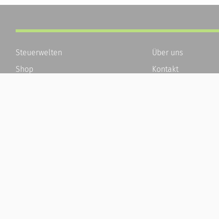
Steuerwelten
Über uns
Shop
Kontakt
Service
Karriere
Newsletter-Anmeldung
Häufige Fragen / F
Alle News
Kundenkonto
Steuererklärung Online
Kundenservice und
Referenz
Vertrag widerrufen