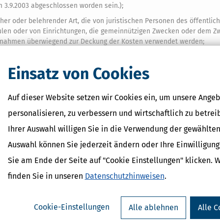
 3.9.2003 abgeschlossen worden sein.);
er oder belehrender Art, die von juristischen Personen des öffentlic
len oder von Einrichtungen, die gemeinnützigen Zwecken oder dem Z
innahmen überwiegend zur Deckung der Kosten verwendet werden;
chen Naturalleistungen durch Personen und Einrichtungen, wenn sie 
szwecke oder für Zwecke der Säuglingspflege bei sich aufnehmen;
Einsatz von Cookies
and für Jugendwandern und Jugendherbergen e.V.
Auf dieser Website setzen wir Cookies ein, um unsere Angeb
personalisieren, zu verbessern und wirtschaftlich zu betrei
Suchen
Ihrer Auswahl willigen Sie in die Verwendung der gewählten
G
H
I
J
K
L
M
Auswahl können Sie jederzeit ändern oder Ihre Einwilligun
T
U
V
W
X
Y
Z
Sie am Ende der Seite auf "Cookie Einstellungen" klicken. 
finden Sie in unseren
Datenschutzhinweisen
.
ewerbliche Lizenz
der, die die Software im Rahmen einer entgeltlichen Hilfe in
Cookie-Einstellungen
Alle ablehnen
Alle C
erberatenden Berufen (Lohnsteuerhilfeverein, Steuerberater,