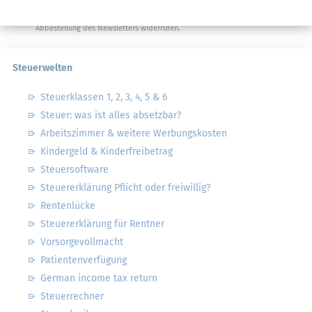
von Steuertipps abonnieren. Die
Datenschutzhinweise
habe ich gelesen.
Meine Einwilligung kann ich jederzeit durch
Abbestellung des Newsletters widerrufen.
Steuerwelten
Steuerklassen 1, 2, 3, 4, 5 & 6
Steuer: was ist alles absetzbar?
Arbeitszimmer & weitere Werbungskosten
Kindergeld & Kinderfreibetrag
Steuersoftware
Steuererklärung Pflicht oder freiwillig?
Rentenlücke
Steuererklärung für Rentner
Vorsorgevollmacht
Patientenverfügung
German income tax return
Steuerrechner