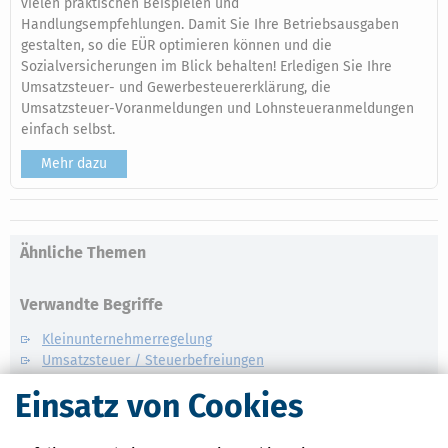
vielen praktischen Beispielen und
Handlungsempfehlungen. Damit Sie Ihre Betriebsausgaben
gestalten, so die EÜR optimieren können und die
Sozialversicherungen im Blick behalten! Erledigen Sie Ihre
Umsatzsteuer- und Gewerbesteuererklärung, die
Umsatzsteuer-Voranmeldungen und Lohnsteueranmeldungen
einfach selbst.
Mehr dazu
Ähnliche Themen
Verwandte Begriffe
Kleinunternehmerregelung
Umsatzsteuer / Steuerbefreiungen
Umsatzsteuer / Steuersätze
Einsatz von Cookies
Umsatzsteuer
Umsatzsteuer / Steuerschuldner
Umsatzsteuer / Abgabefrist