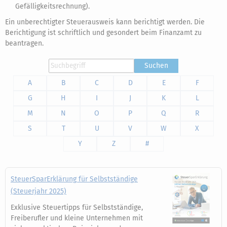
Gefälligkeitsrechnung).
Ein unberechtigter Steuerausweis kann berichtigt werden. Die
Berichtigung ist schriftlich und gesondert beim Finanzamt zu
beantragen.
Suchen
A
B
C
D
E
F
G
H
I
J
K
L
M
N
O
P
Q
R
S
T
U
V
W
X
Y
Z
#
SteuerSparErklärung für Selbstständige
(Steuerjahr 2025)
Exklusive Steuertipps für Selbstständige,
Freiberufler und kleine Unternehmen mit