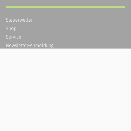
Steuerwelten
Shop
Service
Newsletter-Anmeldung
Alle News
Steuererklärung Online
Referenz
Über uns
Kontakt
Karriere
Häufige Fragen / FAQ
Kundenkonto
Kundenservice und Support