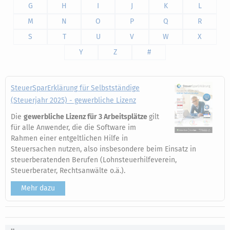
G
H
I
J
K
L
M
N
O
P
Q
R
S
T
U
V
W
X
Y
Z
#
SteuerSparErklärung für Selbstständige
(Steuerjahr 2025) - gewerbliche Lizenz
Die
gewerbliche Lizenz für 3 Arbeitsplätze
gilt
für alle Anwender, die die Software im
Rahmen einer entgeltlichen Hilfe in
Steuersachen nutzen, also insbesondere beim Einsatz in
steuerberatenden Berufen (Lohnsteuerhilfeverein,
Steuerberater, Rechtsanwälte o.ä.).
Mehr dazu