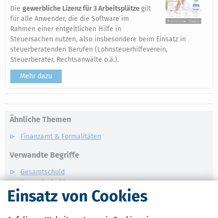
Die
gewerbliche Lizenz für 3 Arbeitsplätze
gilt
für alle Anwender, die die Software im
Rahmen einer entgeltlichen Hilfe in
Steuersachen nutzen, also insbesondere beim Einsatz in
steuerberatenden Berufen (Lohnsteuerhilfeverein,
Steuerberater, Rechtsanwälte o.ä.).
Mehr dazu
Ähnliche Themen
Finanzamt & Formalitäten
Verwandte Begriffe
Gesamtschuld
Gesamtschuldner
Einsatz von Cookies
Pfändung
Vollstreckung
Zwangsvollstreckung