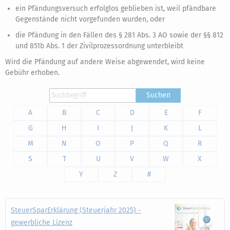
ein Pfändungsversuch erfolglos geblieben ist, weil pfändbare
Gegenstände nicht vorgefunden wurden, oder
die Pfändung in den Fällen des § 281 Abs. 3 AO sowie der §§ 812
und 851b Abs. 1 der Zivilprozessordnung unterbleibt
Wird die Pfändung auf andere Weise abgewendet, wird keine
Gebühr erhoben.
Suchen
A
B
C
D
E
F
G
H
I
J
K
L
M
N
O
P
Q
R
S
T
U
V
W
X
Y
Z
#
SteuerSparErklärung (Steuerjahr 2025) -
gewerbliche Lizenz