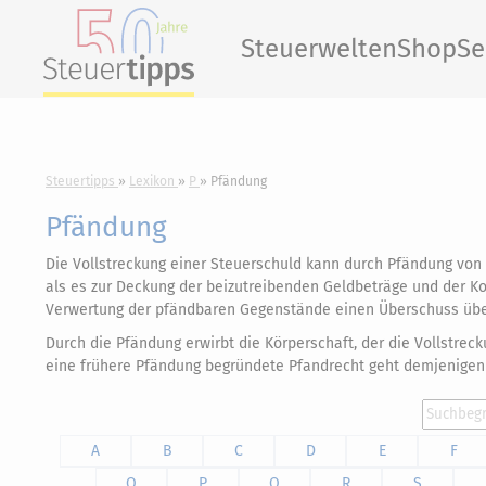
Steuerwelten
Shop
Se
Steuertipps
Lexikon
P
Pfändung
Pfändung
Die Vollstreckung einer Steuerschuld kann durch Pfändung von
als es zur Deckung der beizutreibenden Geldbeträge und der Kos
Verwertung der pfändbaren Gegenstände einen Überschuss über 
Durch die Pfändung erwirbt die Körperschaft, der die Vollstr
eine frühere Pfändung begründete Pfandrecht geht demjenigen 
A
B
C
D
E
F
O
P
Q
R
S