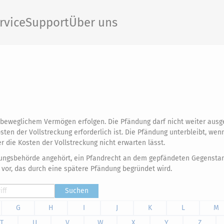
rvice
Support
Über uns
 beweglichem Vermögen erfolgen. Die Pfändung darf nicht weiter aus
ten der Vollstreckung erforderlich ist. Die Pfändung unterbleibt, wen
die Kosten der Vollstreckung nicht erwarten lässt.
eckungsbehörde angehört, ein Pfandrecht an dem gepfändeten Gegensta
vor, das durch eine spätere Pfändung begründet wird.
Suchen
G
H
I
J
K
L
M
T
U
V
W
X
Y
Z