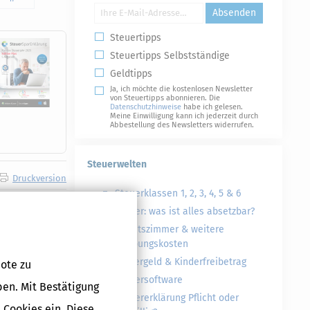
Absenden
Steuertipps
Steuertipps Selbstständige
Geldtipps
Ja, ich möchte die kostenlosen Newsletter
von Steuertipps abonnieren. Die
Datenschutzhinweise
habe ich gelesen.
Meine Einwilligung kann ich jederzeit durch
Abbestellung des Newsletters widerrufen.
Steuerwelten
Druckversion
Steuerklassen 1, 2, 3, 4, 5 & 6
Steuer: was ist alles absetzbar?
Arbeitszimmer & weitere
Werbungskosten
Kindergeld & Kinderfreibetrag
ote zu
Steuersoftware
ben. Mit Bestätigung
Steuererklärung Pflicht oder
 Cookies ein. Diese