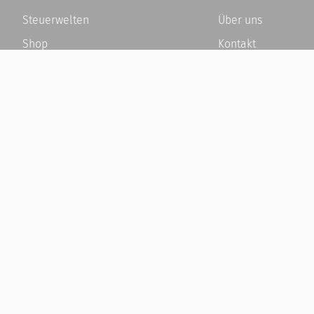
Steuerwelten
Über uns
Shop
Kontakt
Service
Karriere
Newsletter-Anmeldung
Häufige Fragen / F
Alle News
Kundenkonto
Steuererklärung Online
Kundenservice und
Referenz
Vertrag widerrufen