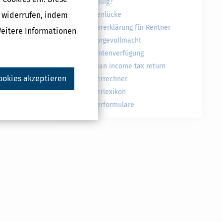
freiwillig?
g widerrufen, indem
Rentenlücke
Steuererklärung für Rentner
Weitere Informationen
Vorsorgevollmacht
Patientenverfügung
German income tax return
ookies akzeptieren
Steuerrechner
Steuerlexikon
Steuerformulare