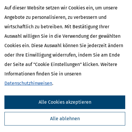
gewerbliche Lizenz
Auf dieser Website setzen wir Cookies ein, um unsere
Die
gewerbliche Lizenz gilt für 3 Arbeitsplätze
Angebote zu personalisieren, zu verbessern und
und für alle Anwender, die die Software im
Rahmen einer entgeltlichen Hilfe in
wirtschaftlich zu betreiben. Mit Bestätigung Ihrer
Steuersachen nutzen, also insbesondere beim Einsatz in
Auswahl willigen Sie in die Verwendung der gewählten
steuerberatenden Berufen (Lohnsteuerhilfeverein,
Steuerberater, Rechtsanwälte o.ä.).
Cookies ein. Diese Auswahl können Sie jederzeit ändern
Mehr dazu
oder Ihre Einwilligung widerrufen, indem Sie am Ende
der Seite auf "Cookie Einstellungen" klicken. Weitere
Informationen finden Sie in unseren
Ähnliche Themen
Datenschutzhinweisen
.
Finanzamt & Formalitäten
Verwandte Begriffe
Alle Cookies akzeptieren
Lohnersatzleistungen: Definition und
Erklärung
Alle ablehnen
Einkünfte
Kalte Progression