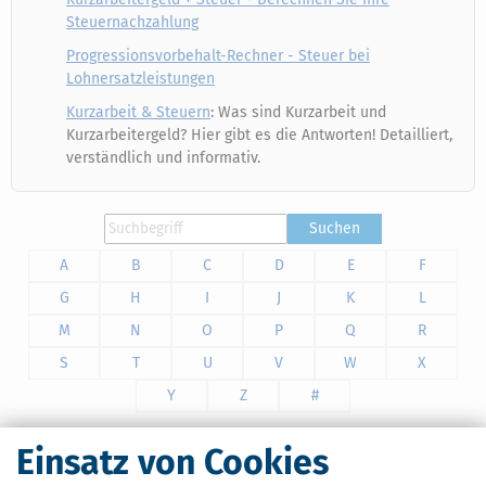
Steuernachzahlung
Progressionsvorbehalt-Rechner - Steuer bei
Lohnersatzleistungen
Kurzarbeit & Steuern
: Was sind Kurzarbeit und
Kurzarbeitergeld? Hier gibt es die Antworten! Detailliert,
verständlich und informativ.
Suchen
A
B
C
D
E
F
G
H
I
J
K
L
M
N
O
P
Q
R
S
T
U
V
W
X
Y
Z
#
Einsatz von Cookies
SteuerSparErklärung plus (Steuerjahr 2025) -