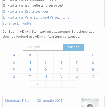
Einkünfte aus nichtselbständiger Arbeit
Einkünfte aus Kapitalvermögen
Einkünfte aus Vermietung und Verpachtung
sonstige Einkünfte
Der Begriff
»Einkünfte«
wird im allgemeinen Sprachgebrauch
gleichbedeutend mit
»Einkunftsarten«
verwendet.
Suchen
A
B
C
D
E
F
G
H
I
J
K
L
M
N
O
P
Q
R
S
T
U
V
W
X
Y
Z
#
SteuerSparErklärung (Steuerjahr 2025)