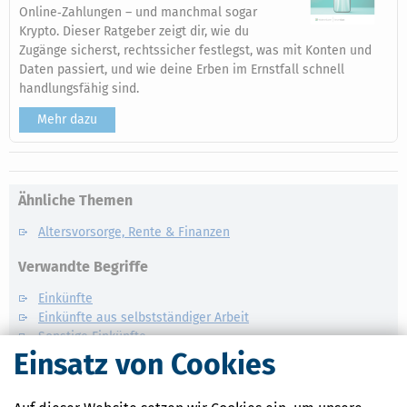
Online‑Zahlungen – und manchmal sogar
Krypto. Dieser Ratgeber zeigt dir, wie du
Zugänge sicherst, rechtssicher festlegst, was mit Konten und
Daten passiert, und wie deine Erben im Ernstfall schnell
handlungsfähig sind.
Mehr dazu
Ähnliche Themen
Altersvorsorge, Rente & Finanzen
Verwandte Begriffe
Einkünfte
Einkünfte aus selbstständiger Arbeit
Sonstige Einkünfte
Einsatz von Cookies
Einkünfte aus nichtselbstständiger Arbeit
Einkünfte aus Vermietung und
Verpachtung