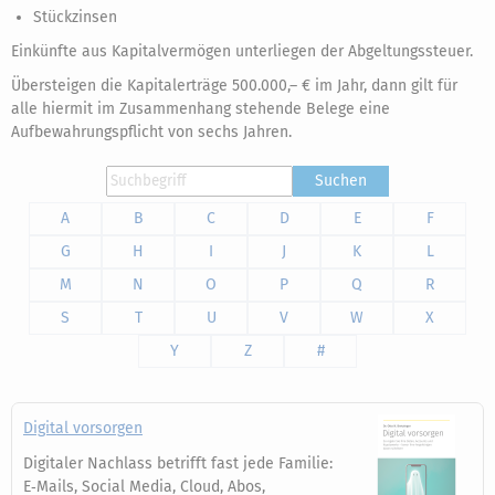
Stückzinsen
Einkünfte aus Kapitalvermögen unterliegen der Abgeltungssteuer.
Übersteigen die Kapitalerträge 500.000,– € im Jahr, dann gilt für
alle hiermit im Zusammenhang stehende Belege eine
Aufbewahrungspflicht von sechs Jahren.
Suchen
A
B
C
D
E
F
G
H
I
J
K
L
M
N
O
P
Q
R
S
T
U
V
W
X
Y
Z
#
Digital vorsorgen
Digitaler Nachlass betrifft fast jede Familie:
E‑Mails, Social Media, Cloud, Abos,