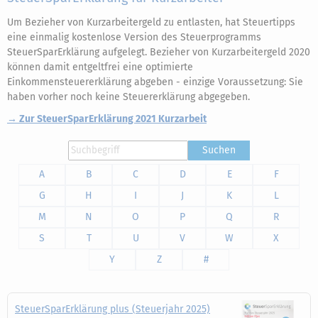
Um Bezieher von Kurzarbeitergeld zu entlasten, hat Steuertipps
eine einmalig kostenlose Version des Steuerprogramms
SteuerSparErklärung aufgelegt. Bezieher von Kurzarbeitergeld 2020
können damit entgeltfrei eine optimierte
Einkommensteuererklärung abgeben - einzige Voraussetzung: Sie
haben vorher noch keine Steuererklärung abgegeben.
→ Zur SteuerSparErklärung 2021 Kurzarbeit
Suchen
A
B
C
D
E
F
G
H
I
J
K
L
M
N
O
P
Q
R
S
T
U
V
W
X
Y
Z
#
SteuerSparErklärung plus (Steuerjahr 2025)