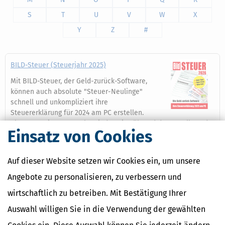
S
T
U
V
W
X
Y
Z
#
BILD-Steuer (Steuerjahr 2025)
Mit BILD-Steuer, der Geld-zurück-Software,
können auch absolute "Steuer-Neulinge"
schnell und unkompliziert ihre
Steuererklärung für 2024 am PC erstellen.
Clevere Assistenten geben jederzeit während der Erstellung der
Einsatz von Cookies
Steuererklärung Tipps zum Steuern sparen.
Mehr dazu
Auf dieser Website setzen wir Cookies ein, um unsere
Angebote zu personalisieren, zu verbessern und
wirtschaftlich zu betreiben. Mit Bestätigung Ihrer
Ähnliche Themen
Auswahl willigen Sie in die Verwendung der gewählten
Finanzamt & Formalitäten