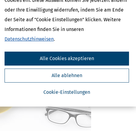
Cookies ein. Diese Auswahl können Sie jederzeit ändern
Verwandte Begriffe
oder Ihre Einwilligung widerrufen, indem Sie am Ende
Arbeitslosigkeit
der Seite auf "Cookie Einstellungen" klicken. Weitere
Arbeitslosengeld
Einkünfte aus nichtselbstständiger Arbeit
Informationen finden Sie in unseren
Arbeitnehmer
Datenschutzhinweisen
.
Progressionsvorbehalt
Arbeitslohn
Lohnsteuer
Alle Cookies akzeptieren
Alle ablehnen
Cookie-Einstellungen