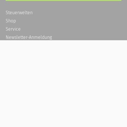
Steuerwelten
Shop
Service
Newsletter-Anmeldung
Alle News
Steuererklärung Online
Referenz
Über uns
Kontakt
Karriere
Häufige Fragen / FAQ
Kundenkonto
Kundenservice und Support
Vertrag widerrufen