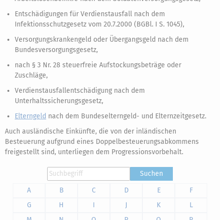
Entschädigungen für Verdienstausfall nach dem
Infektionsschutzgesetz vom 20.7.2000 (BGBl. I S. 1045),
Versorgungskrankengeld oder Übergangsgeld nach dem
Bundesversorgungsgesetz,
nach § 3 Nr. 28 steuerfreie Aufstockungsbeträge oder
Zuschläge,
Verdienstausfallentschädigung nach dem
Unterhaltssicherungsgesetz,
Elterngeld
nach dem Bundeselterngeld- und Elternzeitgesetz.
Auch ausländische Einkünfte, die von der inländischen
Besteuerung aufgrund eines Doppelbesteuerungsabkommens
freigestellt sind, unterliegen dem Progressionsvorbehalt.
Suchen
A
B
C
D
E
F
G
H
I
J
K
L
M
N
O
P
Q
R