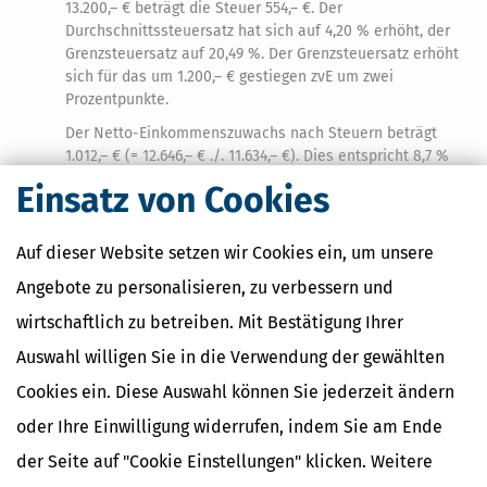
13.200,– € beträgt die Steuer 554,– €. Der
Durchschnittssteuersatz hat sich auf 4,20 % erhöht, der
Grenzsteuersatz auf 20,49 %. Der Grenzsteuersatz erhöht
sich für das um 1.200,– € gestiegen zvE um zwei
Prozentpunkte.
Der Netto-Einkommenszuwachs nach Steuern beträgt
1.012,– € (= 12.646,– € ./. 11.634,– €). Dies entspricht 8,7 %
(= 1.012,– €/11.634,– €), bei einer Ausgangslage einer 10
Einsatz von Cookies
%igen Gehaltserhöhung.
Auf dieser Website setzen wir Cookies ein, um unsere
Möchten Sie wissen, wie sich eine Gehaltserhöhung auf
Ihre Steuerlast auswirkt oder wie viel von der
Angebote zu personalisieren, zu verbessern und
Gehaltserhöhung tatsächlich bei Ihnen ankommt? Dann
wirtschaftlich zu betreiben. Mit Bestätigung Ihrer
nutzen Sie unsere kostenlosen Rechner:
Auswahl willigen Sie in die Verwendung der gewählten
Einkommensteuer-Rechner
Cookies ein. Diese Auswahl können Sie jederzeit ändern
Gehaltsrechner - Brutto Netto Rechner
oder Ihre Einwilligung widerrufen, indem Sie am Ende
der Seite auf "Cookie Einstellungen" klicken. Weitere
Suchen