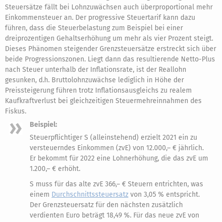
Steuersätze fällt bei Lohnzuwächsen auch überproportional mehr
Einkommensteuer an. Der progressive Steuertarif kann dazu
führen, dass die Steuerbelastung zum Beispiel bei einer
dreiprozentigen Gehaltserhöhung um mehr als vier Prozent steigt.
Dieses Phänomen steigender Grenzsteuersätze erstreckt sich über
beide Progressionszonen. Liegt dann das resultierende Netto-Plus
nach Steuer unterhalb der Inflationsrate, ist der Reallohn
gesunken, d.h. Bruttolohnzuwächse lediglich in Höhe der
Preissteigerung führen trotz Inflationsausgleichs zu realem
Kaufkraftverlust bei gleichzeitigen Steuermehreinnahmen des
Fiskus.
Beispiel:
Steuerpflichtiger S (alleinstehend) erzielt 2021 ein zu
versteuerndes Einkommen (zvE) von 12.000,– € jährlich.
Er bekommt für 2022 eine Lohnerhöhung, die das zvE um
1.200,– € erhöht.
S muss für das alte zvE 366,– € Steuern entrichten, was
einem
Durchschnittssteuersatz
von 3,05 % entspricht.
Der Grenzsteuersatz für den nächsten zusätzlich
verdienten Euro beträgt 18,49 %. Für das neue zvE von