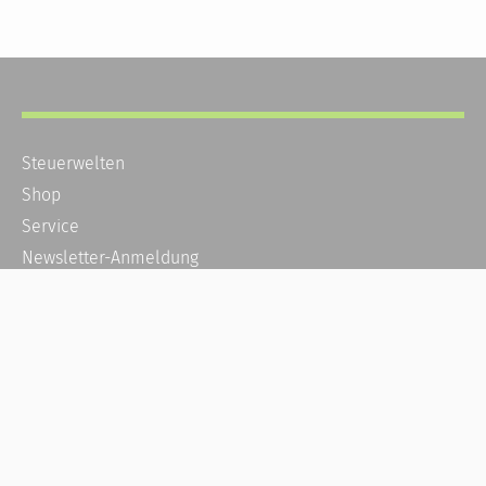
Steuerwelten
Shop
Service
Newsletter-Anmeldung
Alle News
Steuererklärung Online
Referenz
Über uns
Kontakt
Karriere