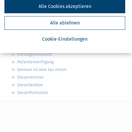
Steuer: was ist alles absetzbar?
Alle Cookies akzeptieren
Arbeitszimmer & weitere Werbungskosten
Kindergeld & Kinderfreibetrag
Alle ablehnen
Steuersoftware
Steuererklärung Pflicht oder freiwillig?
Cookie-Einstellungen
Rentenlücke
Steuererklärung für Rentner
Vorsorgevollmacht
Patientenverfügung
German income tax return
Steuerrechner
Steuerlexikon
Steuerformulare