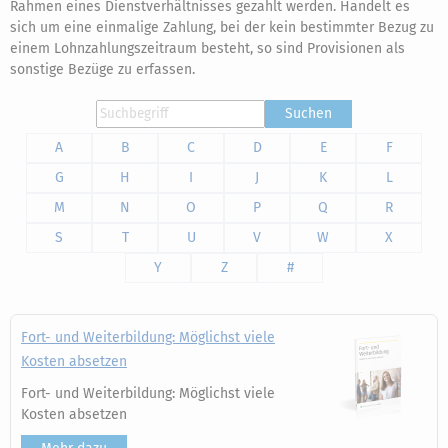
Rahmen eines Dienstverhältnisses gezahlt werden. Handelt es
sich um eine einmalige Zahlung, bei der kein bestimmter Bezug zu
einem Lohnzahlungszeitraum besteht, so sind Provisionen als
sonstige Bezüge zu erfassen.
Suchen
A
B
C
D
E
F
G
H
I
J
K
L
M
N
O
P
Q
R
S
T
U
V
W
X
Y
Z
#
Fort- und Weiterbildung: Möglichst viele
Kosten absetzen
Fort- und Weiterbildung: Möglichst viele
Kosten absetzen