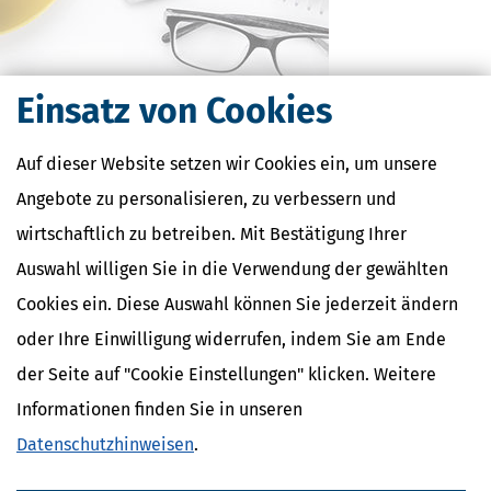
Einsatz von Cookies
Kostenlose Steuertipps & News
Auf dieser Website setzen wir Cookies ein, um unsere
Absenden
Angebote zu personalisieren, zu verbessern und
Steuertipps
wirtschaftlich zu betreiben. Mit Bestätigung Ihrer
Steuertipps Selbstständige
Auswahl willigen Sie in die Verwendung der gewählten
Geldtipps
Ja, ich möchte die kostenlosen Newsletter
Cookies ein. Diese Auswahl können Sie jederzeit ändern
von Steuertipps abonnieren. Die
Datenschutzhinweise
habe ich gelesen.
oder Ihre Einwilligung widerrufen, indem Sie am Ende
Meine Einwilligung kann ich jederzeit durch
Abbestellung des Newsletters widerrufen.
der Seite auf "Cookie Einstellungen" klicken. Weitere
Informationen finden Sie in unseren
Steuerwelten
Datenschutzhinweisen
.
Steuerklassen 1, 2, 3, 4, 5 & 6