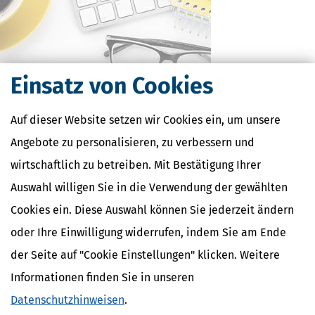
Einsatz von Cookies
Kostenlose Steuertipps & News
Auf dieser Website setzen wir Cookies ein, um unsere
Angebote zu personalisieren, zu verbessern und
Absenden
wirtschaftlich zu betreiben. Mit Bestätigung Ihrer
Steuertipps
Auswahl willigen Sie in die Verwendung der gewählten
Steuertipps Selbstständige
Geldtipps
Cookies ein. Diese Auswahl können Sie jederzeit ändern
Ja, ich möchte die kostenlosen Newsletter
oder Ihre Einwilligung widerrufen, indem Sie am Ende
von Steuertipps abonnieren. Die
Datenschutzhinweise
habe ich gelesen.
Meine Einwilligung kann ich jederzeit durch
der Seite auf "Cookie Einstellungen" klicken. Weitere
Abbestellung des Newsletters widerrufen.
Informationen finden Sie in unseren
Steuerwelten
Datenschutzhinweisen
.