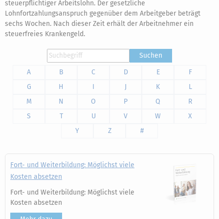
steuerpflichtiger Arbeitslohn. Der gesetzliche
Lohnfortzahlungsanspruch gegenüber dem Arbeitgeber beträgt
sechs Wochen. Nach dieser Zeit erhält der Arbeitnehmer ein
steuerfreies Krankengeld.
Suchen
A
B
C
D
E
F
G
H
I
J
K
L
M
N
O
P
Q
R
S
T
U
V
W
X
Y
Z
#
Fort- und Weiterbildung: Möglichst viele
Kosten absetzen
Fort- und Weiterbildung: Möglichst viele
Kosten absetzen