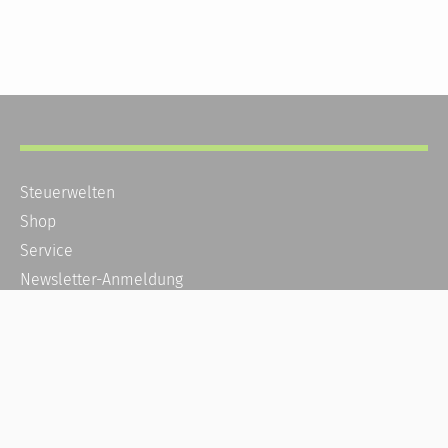
Steuerwelten
Shop
Service
Newsletter-Anmeldung
Alle News
Steuererklärung Online
Referenz
Über uns
Kontakt