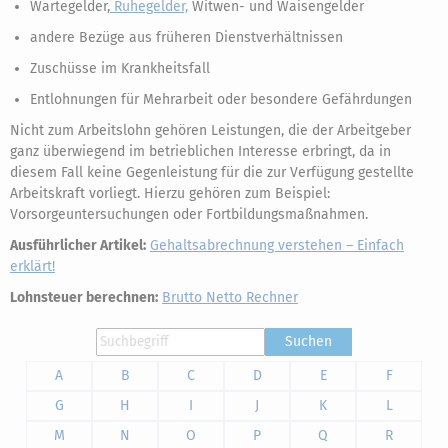
Wartegelder,
Ruhegelder,
Witwen- und Waisengelder
andere Bezüge aus früheren Dienstverhältnissen
Zuschüsse im Krankheitsfall
Entlohnungen für Mehrarbeit oder besondere Gefährdungen
Nicht zum Arbeitslohn gehören Leistungen, die der Arbeitgeber
ganz überwiegend im betrieblichen Interesse erbringt, da in
diesem Fall keine Gegenleistung für die zur Verfügung gestellte
Arbeitskraft vorliegt. Hierzu gehören zum Beispiel:
Vorsorgeuntersuchungen oder Fortbildungsmaßnahmen.
Ausführlicher Artikel:
Gehalts­ab­rechnung verstehen – Einfach
erklärt!
Lohnsteuer berechnen:
Brutto Netto Rechner
Suchen
A
B
C
D
E
F
G
H
I
J
K
L
M
N
O
P
Q
R