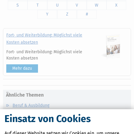
S
T
U
V
W
X
Y
Z
#
Fort- und Weiterbildung: Möglichst viele
Kosten absetzen
Fort- und Weiterbildung: Möglichst viele
Kosten absetzen
Mehr dazu
Ähnliche Themen
Beruf & Ausbildung
Einsatz von Cookies
Verwandte Begriffe
Abfindung
Auf dieser Website setzen wir Cookies ein, um unsere