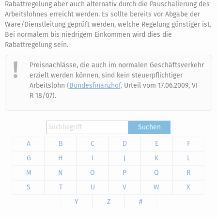
Rabattregelung aber auch alternativ durch die Pauschalierung des
Arbeitslohnes erreicht werden. Es sollte bereits vor Abgabe der
Ware/Dienstleitung geprüft werden, welche Regelung günstiger ist.
Bei normalem bis niedrigem Einkommen wird dies die
Rabattregelung sein.
Preisnachlässe, die auch im normalen Geschäftsverkehr
erzielt werden können, sind kein steuerpflichtiger
Arbeitslohn
(Bundesfinanzhof,
Urteil vom 17.06.2009, VI
R 18/07).
Suchen
A
B
C
D
E
F
G
H
I
J
K
L
M
N
O
P
Q
R
S
T
U
V
W
X
Y
Z
#