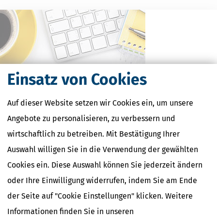
Einsatz von Cookies
Auf dieser Website setzen wir Cookies ein, um unsere
Angebote zu personalisieren, zu verbessern und
Kostenlose Steuertipps & News
wirtschaftlich zu betreiben. Mit Bestätigung Ihrer
Absenden
Auswahl willigen Sie in die Verwendung der gewählten
Steuertipps
Cookies ein. Diese Auswahl können Sie jederzeit ändern
Steuertipps Selbstständige
oder Ihre Einwilligung widerrufen, indem Sie am Ende
Geldtipps
Ja, ich möchte die kostenlosen Newsletter
der Seite auf "Cookie Einstellungen" klicken. Weitere
von Steuertipps abonnieren. Die
Datenschutzhinweise
habe ich gelesen.
Informationen finden Sie in unseren
Meine Einwilligung kann ich jederzeit durch