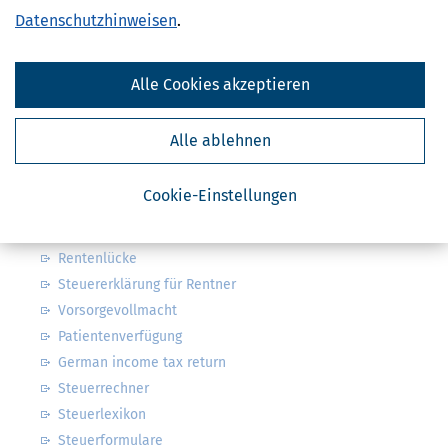
Abbestellung des Newsletters widerrufen.
Datenschutzhinweisen
.
Steuerwelten
Alle Cookies akzeptieren
Steuerklassen 1, 2, 3, 4, 5 & 6
Steuer: was ist alles absetzbar?
Alle ablehnen
Arbeitszimmer & weitere Werbungskosten
Kindergeld & Kinderfreibetrag
Cookie-Einstellungen
Steuersoftware
Steuererklärung Pflicht oder freiwillig?
Rentenlücke
Steuererklärung für Rentner
Vorsorgevollmacht
Patientenverfügung
German income tax return
Steuerrechner
Steuerlexikon
Steuerformulare