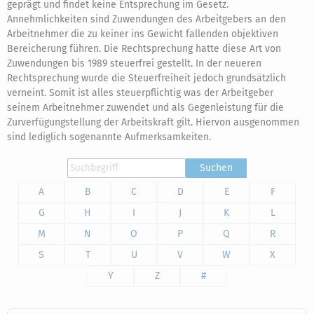
geprägt und findet keine Entsprechung im Gesetz.
Annehmlichkeiten sind Zuwendungen des Arbeitgebers an den
Arbeitnehmer die zu keiner ins Gewicht fallenden objektiven
Bereicherung führen. Die Rechtsprechung hatte diese Art von
Zuwendungen bis 1989 steuerfrei gestellt. In der neueren
Rechtsprechung wurde die Steuerfreiheit jedoch grundsätzlich
verneint. Somit ist alles steuerpflichtig was der Arbeitgeber
seinem Arbeitnehmer zuwendet und als Gegenleistung für die
Zurverfügungstellung der Arbeitskraft gilt. Hiervon ausgenommen
sind lediglich sogenannte Aufmerksamkeiten.
Suchen
A
B
C
D
E
F
G
H
I
J
K
L
M
N
O
P
Q
R
S
T
U
V
W
X
Y
Z
#