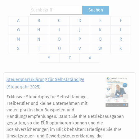
Suchen
A
B
C
D
E
F
G
H
I
J
K
L
M
N
O
P
Q
R
S
T
U
V
W
X
Y
Z
#
SteuerSparErklärung für Selbstständige
(Steuerjahr 2025)
Exklusive Steuertipps für Selbstständige,
Freiberufler und kleine Unternehmen mit
vielen praktischen Beispielen und
Handlungsempfehlungen. Damit Sie Ihre Betriebsausgaben
gestalten, so die EÜR optimieren können und die
Sozialversicherungen im Blick behalten! Erledigen Sie Ihre
Umsatzsteuer- und Gewerbesteuererklärung, die