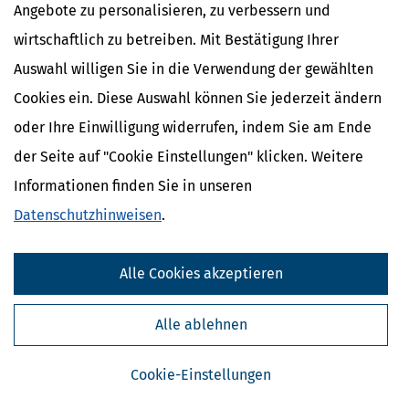
Angebote zu personalisieren, zu verbessern und
wirtschaftlich zu betreiben. Mit Bestätigung Ihrer
Auswahl willigen Sie in die Verwendung der gewählten
Cookies ein. Diese Auswahl können Sie jederzeit ändern
oder Ihre Einwilligung widerrufen, indem Sie am Ende
der Seite auf "Cookie Einstellungen" klicken. Weitere
Informationen finden Sie in unseren
Kostenlose Steuertipps & News
Datenschutzhinweisen
.
Absenden
Alle Cookies akzeptieren
Steuertipps
Steuertipps Selbstständige
Alle ablehnen
Geldtipps
Ja, ich möchte die kostenlosen Newsletter
von Steuertipps abonnieren. Die
Cookie-Einstellungen
Datenschutzhinweise
habe ich gelesen.
Meine Einwilligung kann ich jederzeit durch
Abbestellung des Newsletters widerrufen.