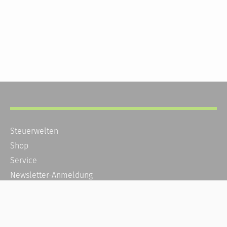
Steuerwelten
Shop
Service
Newsletter-Anmeldung
Alle News
Steuererklärung Online
Referenz