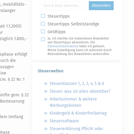
 Invaliditäts-
Absenden
nslanger
Steuertipps
Steuertipps Selbstständige
b 1.1.2005)
Geldtipps
ur
üglich 1.800,–
Ja, ich möchte die kostenlosen Newsletter
von Steuertipps abonnieren. Die
Datenschutzhinweise
habe ich gelesen.
Meine Einwilligung kann ich jederzeit durch
sphase erfolgt
Abbestellung des Newsletters widerrufen.
durch die
tzusagen
Steuerwelten
eine
m. § 22 Nr. 1
Steuerklassen 1, 2, 3, 4, 5 & 6
Steuer: was ist alles absetzbar?
ünfte gem. § 22
Arbeitszimmer & weitere
ie Besteuerung
Werbungskosten
Kindergeld & Kinderfreibetrag
ollem Umfang
Steuersoftware
Steuererklärung Pflicht oder
phase