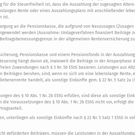
ür die Steuerfreiheit ist, dass die Auszahlung der zugesagten Alters-,
nslangen Rente oder eines Auszahlungsplans mit anschließender lebe
 ist.
rsorgung an die Pensionskasse, die aufgrund von Neuzusagen (Zusagen a
r angewendet werden (Ausnahme: Umlageverfahren finanziert Beiträge z
 Beitragsbemessungsgrenze in der allgemeinen Rentenversicherung zuz
rsicherung, Pensionskasse und einem Pensionsfonds in der Auszahlung
steuerung hängt davon ab, inwieweit die Beiträge in der Ansparphase 
rfreien Zuwendungen nach § 3 Nr. 56 EStG basieren. Leistungen aus Al
ten Beiträgen beruhen, sind, wenn es sich um eine lebenslange Rente, 
benenrente handelt, als sonstige Einkünfte gem. § 22 Nr. 5 Satz 2a i.V.
gen des § 10 Abs. 1 Nr. 2b EStG erfüllen, sind diese als sonstige Eink
gen die Voraussetzungen des § 10 Abs. 1 Nr. 2b EStG nicht vor, erfolgt d
rtragsanteil.
n, unterliegen als sonstige Einkünfte nach § 22 Nr. 5 Satz 1 EStG in v
icht geförderten Beiträgen, müssen die Leistungen in der Auszahlungs