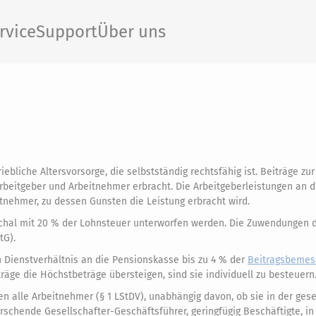
rvice
Support
Über uns
ebliche Altersvorsorge, die selbstständig rechtsfähig ist. Beiträge zur
eitgeber und Arbeitnehmer erbracht. Die Arbeitgeberleistungen an d
itnehmer, zu dessen Gunsten die Leistung erbracht wird.
chal mit 20 % der Lohnsteuer unterworfen werden. Die Zuwendungen 
tG).
 Dienstverhältnis an die Pensionskasse bis zu 4 % der
Beitragsbemes
räge die Höchstbeträge übersteigen, sind sie individuell zu besteuern
n alle Arbeitnehmer (§ 1 LStDV), unabhängig davon, ob sie in der gese
rrschende Gesellschafter-Geschäftsführer, geringfügig Beschäftigte, i