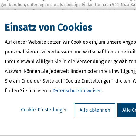
gen beruhen, unterliegen sie als sonstige Einkünfte nach § 22 Nr. 5 Sat
 sie in Form der Rente oder als Kapitalauszahlung geleistet werden. S
usagen mit dem Ertragsanteil zu besteuern und Neuzusagen als sonstig
ind. Wenn diese Voraussetzungen nicht erfüllt sind, erfolgt eine Beste
Einsatz von Cookies
Auf dieser Website setzen wir Cookies ein, um unsere Angeb
Suchen
personalisieren, zu verbessern und wirtschaftlich zu betrei
G
H
I
J
K
L
M
Ihrer Auswahl willigen Sie in die Verwendung der gewählten
T
U
V
W
X
Y
Z
Auswahl können Sie jederzeit ändern oder Ihre Einwilligun
Sie am Ende der Seite auf "Cookie Einstellungen" klicken. 
erinnen
finden Sie in unseren
Datenschutzhinweisen
.
du, wie du deine Finanzen selbstbestimmt und informiert gestalten
vertrauen und mehr Freiheit im Umgang mit deinem Geld.
Cookie-Einstellungen
Alle ablehnen
Alle C