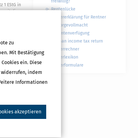
freiwillig?
z 1 EStG in
Rentenlücke
oweit die
Steuererklärung für Rentner
e Einkünfte,
uerung mit dem
Vorsorgevollmacht
Patientenverfügung
German income tax return
ote zu
Steuerrechner
ben. Mit Bestätigung
N
Steuerlexikon
 Cookies ein. Diese
#
Steuerformulare
g widerrufen, indem
Weitere Informationen
ookies akzeptieren
Druckversion