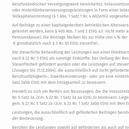
berufsständischen Versorgungswerk Versicherte). Voraussetzung f
oder Hinterbliebenenversorgungsleistungen in Form einer lebe
Teilkapitalverrentung (§ 1 Abs. 1 Satz 1 Nr. 4 AltZertG) vorgesehen
Auf Beiträge zu einer kapitalgedeckten betrieblichen Altersve
geleistet werden, kann § 40b Abs. 1 und 2 EStG a.F. nicht meh
Pensionskasse). Die Beiträge bleiben bis zur Höhe von 4 % der
€ grundsätzlich nach § 3 Nr. 63 EStG steuerfrei.
Die steuerliche Behandlung der Leistungen aus einer Direktve
nach § 22 Nr. 5 EStG als sonstige Einkünfte. Der Umfang der Be
Steuerfreiheit gefördert wurden oder die Leistungen auf steue
(Zusagen bis 31.12.2004), die ausschließlich auf nicht geförder
Berufsunfähigkeits-, Erwerbsminderungs- oder um eine Hinterblie
Satz 3abb EStG mit dem Ertragsanteil zu besteuern.
Handelt es sich um Renten aus Neuzusagen, die die Voraussetzun
Nr. 5 Satz 2a i.V.m. § 22 Nr. 1 Satz 3a aa EStG zu besteuern. Lie
gem. § 22 Nr. 5 Satz 2a i.V.m. § 22 Nr. 1 Satz 3abb EStG mit dem E
Leistungen, die ausschließlich auf geförderten Beiträgen beruhe
der Besteuerung.
Beruhen die Leistungen sowohl auf geförderten als auch auf n