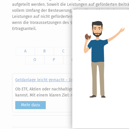
aufgeteilt werden. Soweit die Leistungen auf geförderten Beiträ
vollem Umfang der Besteuerung. Dies gilt unabhängig davon, ob
Leistungen auf nicht geförderten Beiträgen beruhen, sind Altz
wenn die Voraussetzungen des § 10 Abs. 1 Nr. 2b EStG erfüllt s
Ertragsanteil.
A
B
C
D
E
F
O
P
Q
R
S
Geldanlage leicht gemacht – Dein Finanzratgeber für Einsteig
Ob ETF, Aktien oder nachhaltige Investments – hier erfährst 
kannst. Mit einem klaren Ziel: mehr Sicherheit, mehr Selbst
Mehr dazu