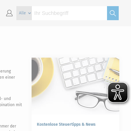
herung
en einer
l- und
bination mit
Kostenlose Steuertipps & News
ehmer der