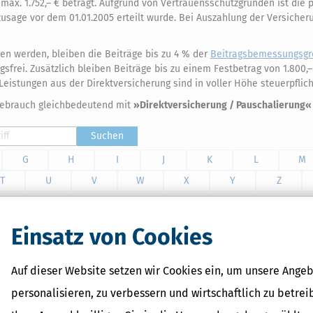
max. 1.752,– € beträgt. Aufgrund von Vertrauensschutzgründen ist die
age vor dem 01.01.2005 erteilt wurde. Bei Auszahlung der Versicherun
en werden, bleiben die Beiträge bis zu 4 % der
Beitragsbemessungsgr
frei. Zusätzlich bleiben Beiträge bis zu einem Festbetrag von 1.800,–
 Leistungen aus der Direktversicherung sind in voller Höhe steuerpflich
gebrauch gleichbedeutend mit
»Direktversicherung / Pauschalierung«
Suchen
G
H
I
J
K
L
M
T
U
V
W
X
Y
Z
Einsatz von Cookies
ben verändert sich, doch das Erbrecht bleibt komplex. Wer nach
 der Herausforderung, sein Testament so zu gestalten, dass es
Auf dieser Website setzen wir Cookies ein, um unsere Angeb
personalisieren, zu verbessern und wirtschaftlich zu betrei