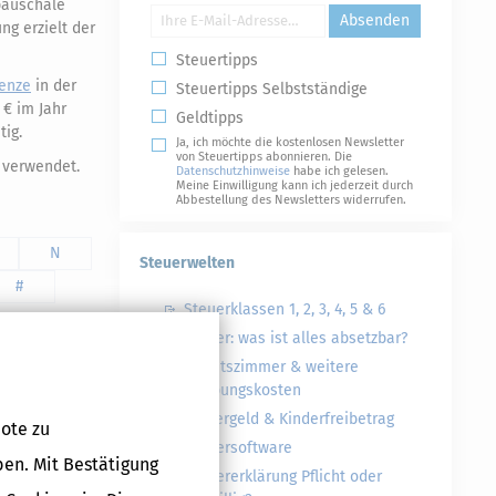
 pauschale
Absenden
g erzielt der
Steuertipps
enze
in der
Steuertipps Selbstständige
 € im Jahr
Geldtipps
tig.
Ja, ich möchte die kostenlosen Newsletter
von Steuertipps abonnieren. Die
verwendet.
Datenschutzhinweise
habe ich gelesen.
Meine Einwilligung kann ich jederzeit durch
Abbestellung des Newsletters widerrufen.
N
Steuerwelten
#
Steuerklassen 1, 2, 3, 4, 5 & 6
Steuer: was ist alles absetzbar?
Arbeitszimmer & weitere
Werbungskosten
Kindergeld & Kinderfreibetrag
ote zu
Steuersoftware
ben. Mit Bestätigung
Steuererklärung Pflicht oder