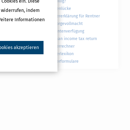
 Cookies ein. Diese
freiwillig?
Rentenlücke
g widerrufen, indem
Druckversion
Steuererklärung für Rentner
Weitere Informationen
Vorsorgevollmacht
Patientenverfügung
g
German income tax return
Steuerrechner
ookies akzeptieren
Steuerlexikon
ukte
Steuerformulare