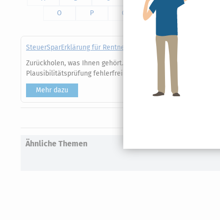
O
P
Q
R
S
SteuerSparErklärung für Rentner (Steuerjahr 2025)
Zurückholen, was Ihnen gehört. Exklusive Steuertipps für Rent
Plausibilitätsprüfung fehlerfrei und ohne Vorkenntnisse zur A
Mehr dazu
Ähnliche Themen