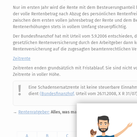
Nur im ersten Jahr wird die Rente mit dem Besteuerungsanteil 
der volle Rentenbetrag nach Abzug des persönlichen Rentenfreib
zwischen dem ersten vollen Jahresbetrag der Rente und dem Be
Rentenerhöhungen stets in vollem Umfang steuerpflichtig.
Der Bundesfinanzhof hat mit Urteil vom 5.9.2006 entschieden, d
gesetzlichen Rentenversicherung durch den Arbeitgeber dann ke
Rentenversicherung auf die zugesagten beamtenrechtlichen Ve
Zeitrente
Zeitrenten enden grundsätzlich mit Fristablauf. Sie sind nicht
Zeitrente in voller Höhe.
Eine Schadensersatzrente ist keine steuerbare Einnahm
dient
(Bundesfinanzhof,
Urteil vom 26.11.2008, X R 31/07)
→
Rentenratgeber:
Alles, was man zur Rente wissen muss!
A
B
C
D
E
F