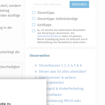
Absenden
nteil, sondern
betrag
Steuertipps
rden künftige
Steuertipps Selbstständige
Geldtipps
g in der
Ja, ich möchte die kostenlosen Newsletter
von Steuertipps abonnieren. Die
Datenschutzhinweise
habe ich gelesen.
Meine Einwilligung kann ich jederzeit durch
Abbestellung des Newsletters widerrufen.
nterliegt die
Steuerwelten
Steuerklassen 1, 2, 3, 4, 5 & 6
 Geschädigten
Steuer: was ist alles absetzbar?
Arbeitszimmer & weitere
Werbungskosten
Kindergeld & Kinderfreibetrag
Steuersoftware
Steuererklärung Pflicht oder
ote zu
N