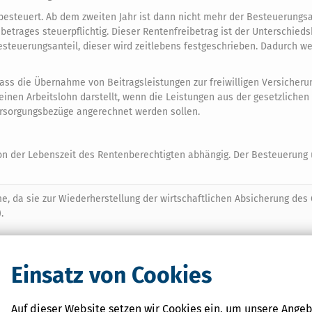
besteuert. Ab dem zweiten Jahr ist dann nicht mehr der Besteuerungsa
etrages steuerpflichtig. Dieser Rentenfreibetrag ist der Unterschieds
steuerungsanteil, dieser wird zeitlebens festgeschrieben. Dadurch we
ass die Übernahme von Beitragsleistungen zur freiwilligen Versicherun
inen Arbeitslohn darstellt, wenn die Leistungen aus der gesetzlichen
rsorgungsbezüge angerechnet werden sollen.
 von der Lebenszeit des Rentenberechtigten abhängig. Der Besteuerung u
e, da sie zur Wiederherstellung der wirtschaftlichen Absicherung des
.
Einsatz von Cookies
Suchen
Auf dieser Website setzen wir Cookies ein, um unsere Angeb
G
H
I
J
K
L
M