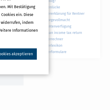
freiwillig?
ben. Mit Bestätigung
#
Rentenlücke
Steuererklärung für Rentner
 Cookies ein. Diese
Vorsorgevollmacht
g widerrufen, indem
Patientenverfügung
Weitere Informationen
German income tax return
Steuerrechner
Steuerlexikon
Steuerformulare
ookies akzeptieren
Druckversion