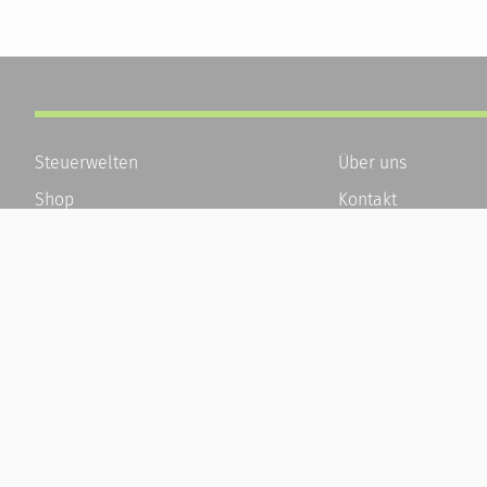
Steuerwelten
Über uns
Shop
Kontakt
Service
Karriere
Newsletter-Anmeldung
Häufige Fragen / F
Alle News
Kundenkonto
Steuererklärung Online
Kundenservice und
Referenz
Vertrag widerrufen