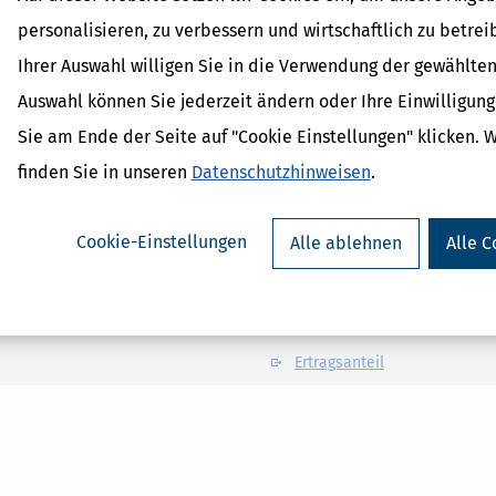
personalisieren, zu verbessern und wirtschaftlich zu betrei
T
U
V
W
X
Y
Z
Ihrer Auswahl willigen Sie in die Verwendung der gewählten
Auswahl können Sie jederzeit ändern oder Ihre Einwilligun
Sie am Ende der Seite auf "Cookie Einstellungen" klicken. 
ner, inkl. Digitaler Steuerwissen-Datenbank. Dank der
bgabe.
finden Sie in unseren
Datenschutzhinweisen
.
Cookie-Einstellungen
Alle ablehnen
Alle C
Verwandte Begriffe
Ertragsanteil