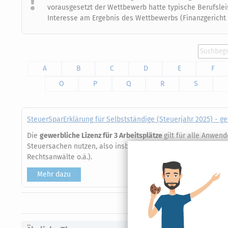
vorausgesetzt der Wettbewerb hatte typische Berufsleis
Interesse am Ergebnis des Wettbewerbs (Finanzgericht Mü
A
B
C
D
E
F
O
P
Q
R
S
SteuerSparErklärung für Selbstständige (Steuerjahr 2025) - g
Die
gewerbliche Lizenz für 3 Arbeitsplätze
gilt für alle Anwen
Steuersachen nutzen, also insbesondere beim Einsatz in steu
Rechtsanwälte o.ä.).
Mehr dazu