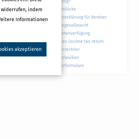
freiwillig?
g widerrufen, indem
Rentenlücke
Steuererklärung für Rentner
Weitere Informationen
Vorsorgevollmacht
r Arbeit
Patientenverfügung
German income tax return
ookies akzeptieren
Steuerrechner
Steuerlexikon
Steuerformulare