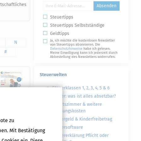
tschaftliches
Absenden
Steuertipps
Steuertipps Selbstständige
Geldtipps
Ja, ich möchte die kostenlosen Newsletter
N
von Steuertipps abonnieren. Die
Datenschutzhinweise
habe ich gelesen.
#
Meine Einwilligung kann ich jederzeit durch
Abbestellung des Newsletters widerrufen.
Steuerwelten
Steuerklassen 1, 2, 3, 4, 5 & 6
Steuer: was ist alles absetzbar?
Arbeitszimmer & weitere
Werbungskosten
Kindergeld & Kinderfreibetrag
ote zu
Druckversion
Steuersoftware
ben. Mit Bestätigung
Steuererklärung Pflicht oder
 Cookies ein. Diese