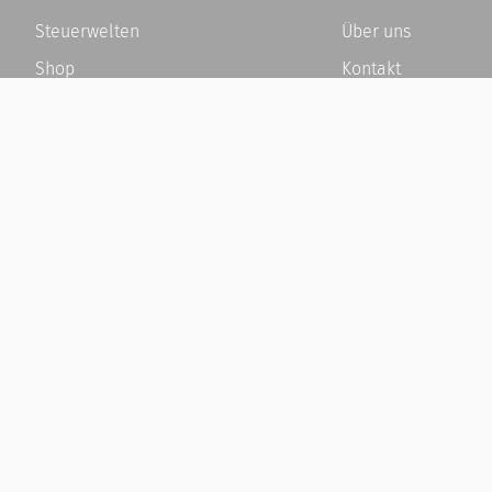
Steuerwelten
Über uns
Shop
Kontakt
Service
Karriere
Newsletter-Anmeldung
Häufige Fragen / F
Alle News
Kundenkonto
Steuererklärung Online
Kundenservice und
Referenz
Vertrag widerrufen