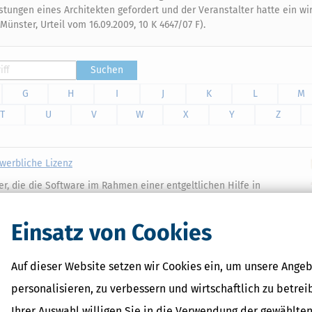
tungen eines Architekten gefordert und der Veranstalter hatte ein wir
nster, Urteil vom 16.09.2009, 10 K 4647/07 F).
Suchen
G
H
I
J
K
L
M
T
U
V
W
X
Y
Z
ewerbliche Lizenz
der, die die Software im Rahmen einer entgeltlichen Hilfe in
erberatenden Berufen (Lohnsteuerhilfeverein, Steuerberater,
Einsatz von Cookies
Auf dieser Website setzen wir Cookies ein, um unsere Angeb
personalisieren, zu verbessern und wirtschaftlich zu betrei
Ihrer Auswahl willigen Sie in die Verwendung der gewählten