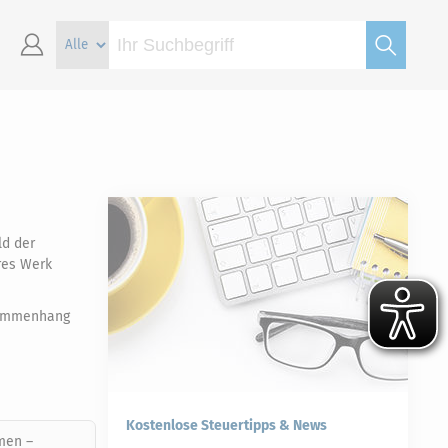
ld der
res Werk
usammenhang
Kostenlose Steuertipps & News
men –