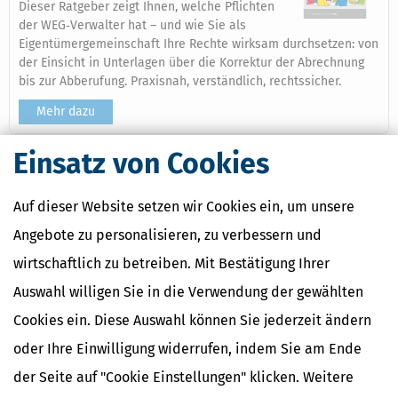
Dieser Ratgeber zeigt Ihnen, welche Pflichten
der WEG‑Verwalter hat – und wie Sie als
Eigentümergemeinschaft Ihre Rechte wirksam durchsetzen: von
der Einsicht in Unterlagen über die Korrektur der Abrechnung
bis zur Abberufung. Praxisnah, verständlich, rechtssicher.
Mehr dazu
Einsatz von Cookies
Ähnliche Themen
Auf dieser Website setzen wir Cookies ein, um unsere
Wohnen, Haus & Vermietung
Angebote zu personalisieren, zu verbessern und
Verwandte Begriffe
wirtschaftlich zu betreiben. Mit Bestätigung Ihrer
Grundstückumsätze
Auswahl willigen Sie in die Verwendung der gewählten
Grund und Boden
Cookies ein. Diese Auswahl können Sie jederzeit ändern
Bodenschatz
Grundstücksvermietung
oder Ihre Einwilligung widerrufen, indem Sie am Ende
Abbruchkosten
der Seite auf "Cookie Einstellungen" klicken. Weitere
Einkünfte aus Vermietung und