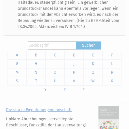
Haltedauer, steuerpflichtig sein. Ein gewerblicher
Grundstückshandel kann ebenfalls vorliegen, wenn ein
Grundstück mit der Absicht erworben wird, es nach der
Bebauung wieder zu veräußern. (Hierzu BFH-Urteil vom
28.04.2005, Aktenzeichen: IV R 17/04.)
Suchen
A
B
C
D
E
F
G
H
I
J
K
L
M
N
O
P
Q
R
S
T
U
V
W
X
Y
Z
#
Die starke Eigentümergemeinschaft
Unklare Abrechnungen, verschleppte
Beschlüsse, Funkstille der Hausverwaltung?