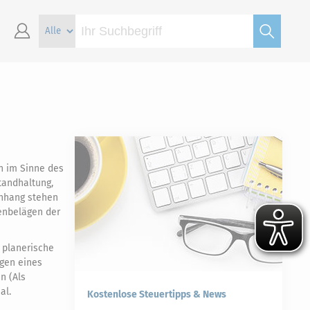
n im Sinne des
tandhaltung,
enhang stehen
denbelägen der
 planerische
ngen eines
n (Als
al.
Kostenlose Steuertipps & News