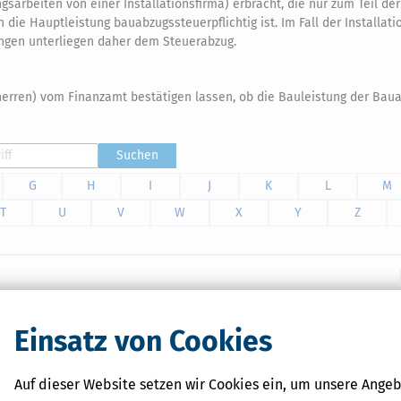
arbeiten von einer Installationsfirma) erbracht, die nur zum Teil der
ie Hauptleistung bauabzugssteuerpflichtig ist. Im Fall der Installatio
tungen unterliegen daher dem Steuerabzug.
uherren) vom Finanzamt bestätigen lassen, ob die Bauleistung der Bau
Suchen
G
H
I
J
K
L
M
T
U
V
W
X
Y
Z
leine Unternehmen mit vielen praktischen Beispielen und
talten, so die EÜR optimieren können und die
Einsatz von Cookies
Umsatzsteuer- und Gewerbesteuererklärung, die Umsatzsteuer-
.
Auf dieser Website setzen wir Cookies ein, um unsere Angeb