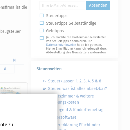
Absenden
nsfirma ist die
Steuertipps
Steuertipps Selbstständige
Geldtipps
abzugsteuer
Ja, ich möchte die kostenlosen Newsletter
von Steuertipps abonnieren. Die
Datenschutzhinweise
habe ich gelesen.
Meine Einwilligung kann ich jederzeit durch
Abbestellung des Newsletters widerrufen.
N
#
Steuerwelten
Steuerklassen 1, 2, 3, 4, 5 & 6
Steuer: was ist alles absetzbar?
Arbeitszimmer & weitere
Werbungskosten
Kindergeld & Kinderfreibetrag
Steuersoftware
ote zu
Steuererklärung Pflicht oder