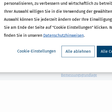
personalisieren, zu verbessern und wirtschaftlich zu betrei
Ihrer Auswahl willigen Sie in die Verwendung der gewählten
Auswahl können Sie jederzeit ändern oder Ihre Einwilligun
Verwandte Begriffe
Sie am Ende der Seite auf "Cookie Einstellungen" klicken. 
Bauabzugssteuer / Abführu
finden Sie in unseren
Datenschutzhinweisen
.
Bauabzugssteuer / Haftung
Bauabzugssteuer / Bagatell
Bauabzugssteuer / Anrechn
Cookie-Einstellungen
Alle ablehnen
Alle C
Bauabzugssteuer
Bauabzugssteuer / Freistell
Bauabzugssteuer / Leistun
Bauabzugssteuer /
Bemessungsgrundlage