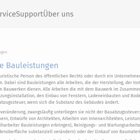
rvice
Support
Über uns
ngen
ge Bauleistungen
juristische Person des öffentlichen Rechts oder durch ein Unternehme
 Dabei sind Bauleistungen alle Arbeiten, die der Herstellung, der Ins
von Bauwerken dienen. Alle Arbeiten die mit dem Bauwerk im Zusamm
eizungsinstallation, den Einbau von Fenstern, Ladeneinbauten und Bo
uabzugssteuer, wenn sich die Substanz des Gebäudes ändert.
eränderung, zwangsläufig unterliegen sie nicht der Bauabzugssteuer:
ern, Entwürfe von Architekten, Arbeiten von Innenarchitekten, Leistu
harbeiter Bauleistungen erbringen), Reinigungs- und Wartungsarbeite
denoberfläche substanziell verändern) oder der Einkauf von Baumateri