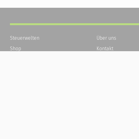
Steuerwelten
Über uns
Shop
Kontakt
Service
Karriere
Newsletter-Anmeldung
Häufige Fragen / F
Alle News
Kundenkonto
Steuererklärung Online
Kundenservice und
Referenz
Vertrag widerrufen