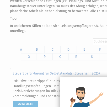
Werden verschiedene Leistungen (z.B. Planungs- und Ausführungs
Bauabzugssteuer unterliegen, so muss der Abzug erfolgen, wenn d
planerische Arbeit als Nebenleistung zu betrachten. Alle Leis
Tipp:
In unsicheren Fällen sollten sich Leistungsempfänger (z.B. Ba
unterliegt.
A
B
C
D
E
F
O
P
Q
R
S
SteuerSparErklärung für Selbstständige (Steuerjahr 2025)
Exklusive Steuertipps für Selbstständige, Freiberufler und k
Handlungsempfehlungen. Damit Sie Ihre Betriebsausgaben ges
Sozialversicherungen im Blick behalten! Erledigen Sie Ihre 
Voranmeldungen und Lohnsteueranmeldungen einfach selbst
Mehr dazu