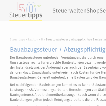
Steuerwelten
Shop
Se
Steuertipps
Lexikon
B
Bauabzugssteuer / Abzugspflichtige Bauleistu
Bauabzugssteuer / Abzugspflichti
Der Bauabzugssteuer unterliegen Vergütungen, die durch eine 
Umsatzsteuerrechts für erbrachte Bauleistungen gezahlt werden.
der Instandsetzung, der Änderung aber auch der Beseitigung 
gehören dazu. Zwangsläufig unterliegen auch Kosten für die H
Bauabzugssteuer. Generell unterliegt eine Bauleistung der Ba
Bei nachfolgenden Bauleistungen kommt es zu keiner Substanzv
Leistungen (z.B. Vermessungsarbeiten, Berechnungen von Statik
Bauingenieurs), Arbeitnehmerüberlassungen (auch wenn die Lei
Bauleistungen gelten jedoch Reinigungsarbeiten, die die Fassa