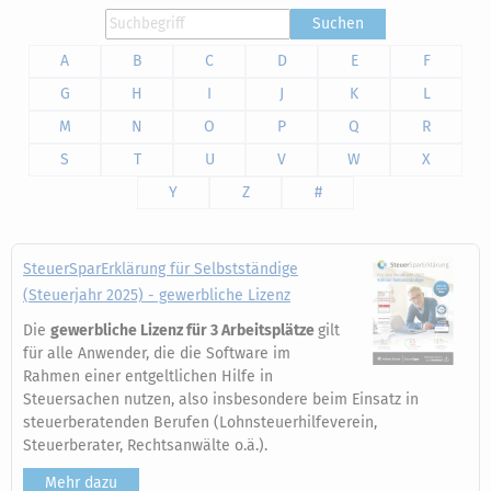
Suchen
A
B
C
D
E
F
G
H
I
J
K
L
M
N
O
P
Q
R
S
T
U
V
W
X
Y
Z
#
SteuerSparErklärung für Selbstständige
(Steuerjahr 2025) - gewerbliche Lizenz
Die
gewerbliche Lizenz für 3 Arbeitsplätze
gilt
für alle Anwender, die die Software im
Rahmen einer entgeltlichen Hilfe in
Steuersachen nutzen, also insbesondere beim Einsatz in
steuerberatenden Berufen (Lohnsteuerhilfeverein,
Steuerberater, Rechtsanwälte o.ä.).
Mehr dazu