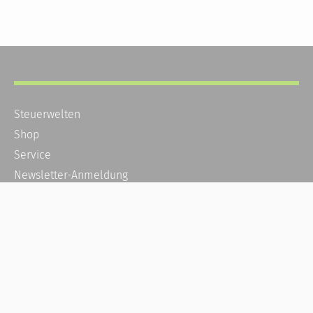
Steuerwelten
Shop
Service
Newsletter-Anmeldung
Alle News
Steuererklärung Online
Referenz
Über uns
Kontakt
Karriere