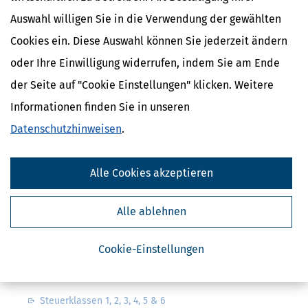
Auswahl willigen Sie in die Verwendung der gewählten
Cookies ein. Diese Auswahl können Sie jederzeit ändern
oder Ihre Einwilligung widerrufen, indem Sie am Ende
der Seite auf "Cookie Einstellungen" klicken. Weitere
Kostenlose Steuertipps & News
Informationen finden Sie in unseren
Absenden
Datenschutzhinweisen
.
Steuertipps
Steuertipps Selbstständige
Alle Cookies akzeptieren
Geldtipps
Ja, ich möchte die kostenlosen Newsletter
von Steuertipps abonnieren. Die
Alle ablehnen
Datenschutzhinweise
habe ich gelesen.
Meine Einwilligung kann ich jederzeit durch
Abbestellung des Newsletters widerrufen.
Cookie-Einstellungen
Steuerwelten
Steuerklassen 1, 2, 3, 4, 5 & 6