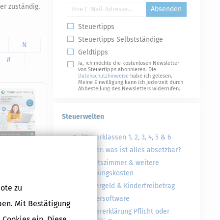
er zuständig.
Absenden
Steuertipps
Steuertipps Selbstständige
N
Geldtipps
#
Ja, ich möchte die kostenlosen Newsletter
von Steuertipps abonnieren. Die
Datenschutzhinweise
habe ich gelesen.
Meine Einwilligung kann ich jederzeit durch
Abbestellung des Newsletters widerrufen.
Steuerwelten
Steuerklassen 1, 2, 3, 4, 5 & 6
Steuer: was ist alles absetzbar?
Arbeitszimmer & weitere
Werbungskosten
Kindergeld & Kinderfreibetrag
ote zu
Druckversion
Steuersoftware
ben. Mit Bestätigung
Steuererklärung Pflicht oder
 Cookies ein. Diese