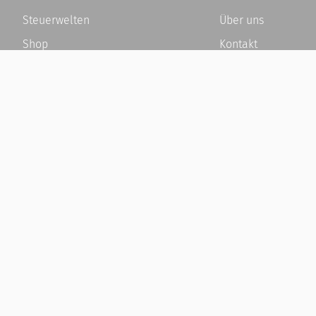
Steuerwelten
Über uns
Shop
Kontakt
Service
Karriere
Newsletter-Anmeldung
Häufige Fragen / F
Alle News
Kundenkonto
Steuererklärung Online
Kundenservice und
Referenz
Vertrag widerrufen