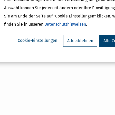
Betriebsfinanzamt
Auswahl können Sie jederzeit ändern oder Ihre Einwilligun
Abgabenordnung
Finanzamt
Sie am Ende der Seite auf "Cookie Einstellungen" klicken. 
Finanzbehörden
finden Sie in unseren
Datenschutzhinweisen
.
Wohnsitzfinanzamt
Geschäftsleitungsfinanzamt
Cookie-Einstellungen
Alle ablehnen
Alle C