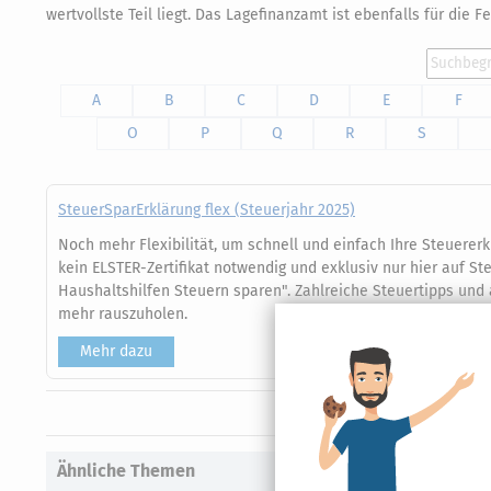
wertvollste Teil liegt. Das Lagefinanzamt ist ebenfalls für die
A
B
C
D
E
F
O
P
Q
R
S
SteuerSparErklärung flex (Steuerjahr 2025)
Noch mehr Flexibilität, um schnell und einfach Ihre Steuerer
kein ELSTER-Zertifikat notwendig und exklusiv nur hier auf 
Haushaltshilfen Steuern sparen". Zahlreiche Steuertipps un
mehr rauszuholen.
Mehr dazu
Ähnliche Themen