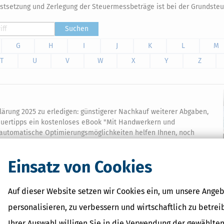
 Festsetzung und Zerlegung der Steuermessbeträge ist bei der Grundsteu
Suchen
G
H
I
J
K
L
M
T
U
V
W
X
Y
Z
klärung 2025 zu erledigen: günstigerer Nachkauf weiterer Abgaben,
Steuertipps ein kostenloses eBook "Mit Handwerkern und
d automatische Optimierungsmöglichkeiten helfen Ihnen, noch
Einsatz von Cookies
Auf dieser Website setzen wir Cookies ein, um unsere Angeb
personalisieren, zu verbessern und wirtschaftlich zu betrei
Verwandte Begriffe
Ihrer Auswahl willigen Sie in die Verwendung der gewählten