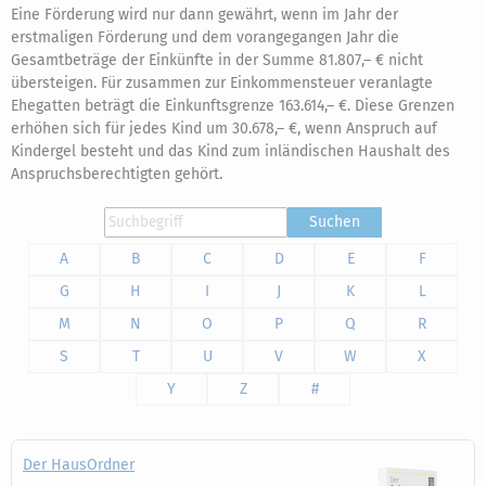
Eine Förderung wird nur dann gewährt, wenn im Jahr der
erstmaligen Förderung und dem vorangegangen Jahr die
Gesamtbeträge der Einkünfte in der Summe 81.807,– € nicht
übersteigen. Für zusammen zur Einkommensteuer veranlagte
Ehegatten beträgt die Einkunftsgrenze 163.614,– €. Diese Grenzen
erhöhen sich für jedes Kind um 30.678,– €, wenn Anspruch auf
Kindergel besteht und das Kind zum inländischen Haushalt des
Anspruchsberechtigten gehört.
Suchen
A
B
C
D
E
F
G
H
I
J
K
L
M
N
O
P
Q
R
S
T
U
V
W
X
Y
Z
#
Der HausOrdner