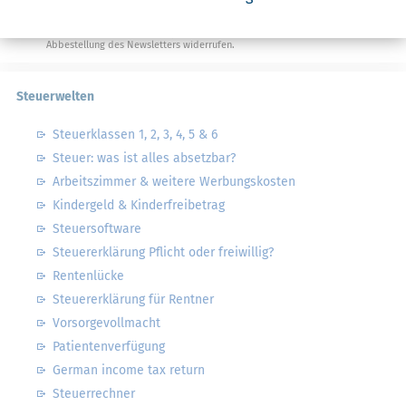
von Steuertipps abonnieren. Die
Datenschutzhinweise
habe ich gelesen.
Meine Einwilligung kann ich jederzeit durch
Abbestellung des Newsletters widerrufen.
Steuerwelten
Steuerklassen 1, 2, 3, 4, 5 & 6
Steuer: was ist alles absetzbar?
Arbeitszimmer & weitere Werbungskosten
Kindergeld & Kinderfreibetrag
Steuersoftware
Steuererklärung Pflicht oder freiwillig?
Rentenlücke
Steuererklärung für Rentner
Vorsorgevollmacht
Patientenverfügung
German income tax return
Steuerrechner