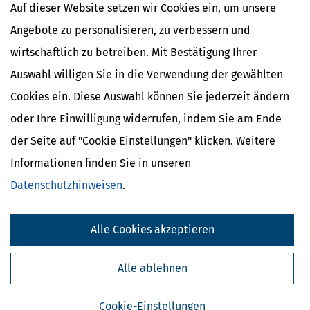
Eigenheimzulage / Förderzeitraum
Auf dieser Website setzen wir Cookies ein, um unsere
Angebote zu personalisieren, zu verbessern und
wirtschaftlich zu betreiben. Mit Bestätigung Ihrer
Auswahl willigen Sie in die Verwendung der gewählten
Cookies ein. Diese Auswahl können Sie jederzeit ändern
oder Ihre Einwilligung widerrufen, indem Sie am Ende
der Seite auf "Cookie Einstellungen" klicken. Weitere
Informationen finden Sie in unseren
Datenschutzhinweisen
.
Kostenlose Steuertipps & News
Alle Cookies akzeptieren
Absenden
Steuertipps
Alle ablehnen
Steuertipps Selbstständige
Geldtipps
Cookie-Einstellungen
Ja, ich möchte die kostenlosen Newsletter