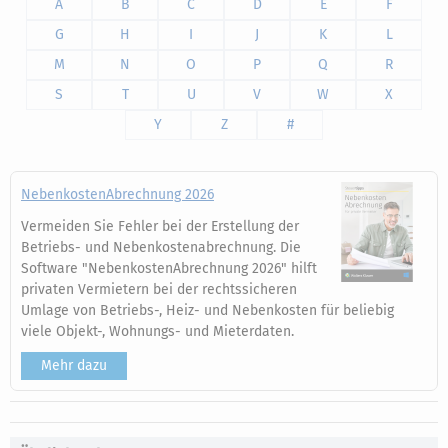
A
B
C
D
E
F
G
H
I
J
K
L
M
N
O
P
Q
R
S
T
U
V
W
X
Y
Z
#
NebenkostenAbrechnung 2026
Vermeiden Sie Fehler bei der Erstellung der
Betriebs- und Nebenkostenabrechnung. Die
Software "NebenkostenAbrechnung 2026" hilft
privaten Vermietern bei der rechtssicheren
Umlage von Betriebs-, Heiz- und Nebenkosten für beliebig
viele Objekt-, Wohnungs- und Mieterdaten.
Mehr dazu