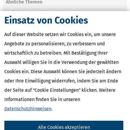
Ähnliche Themen
Wohnen, Haus & Vermietung
Einsatz von Cookies
Verwandte Begriffe
Eigenheimzulage / Objekte
Auf dieser Website setzen wir Cookies ein, um unsere
Eigenheimzulage / Anspruchsberechtigte
Angebote zu personalisieren, zu verbessern und
Eigenheimzulage
Eigenheimzulage / Bemessungsgrundlage
wirtschaftlich zu betreiben. Mit Bestätigung Ihrer
Eigenheimzulage / Zulage
Auswahl willigen Sie in die Verwendung der gewählten
Eigenheimzulage / Antragstellung
Cookies ein. Diese Auswahl können Sie jederzeit ändern
oder Ihre Einwilligung widerrufen, indem Sie am Ende
der Seite auf "Cookie Einstellungen" klicken. Weitere
Informationen finden Sie in unseren
Datenschutzhinweisen
.
Alle Cookies akzeptieren