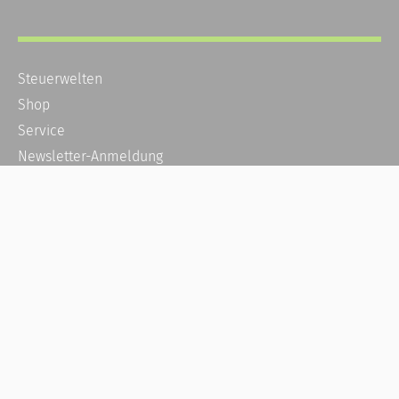
Steuerwelten
Shop
Service
Newsletter-Anmeldung
Alle News
Steuererklärung Online
Referenz
Über uns
Kontakt
Karriere
Häufige Fragen / FAQ
Kundenkonto