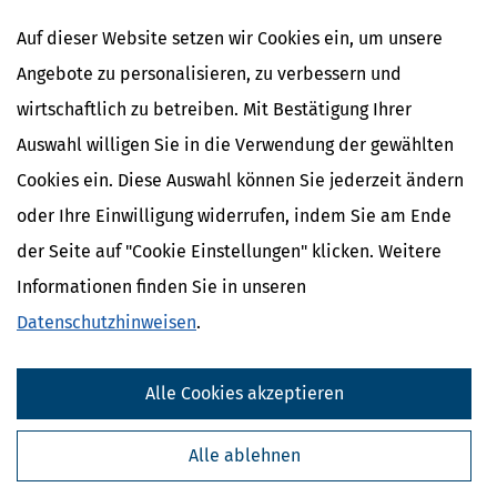
Stand: Mai 2026
Umfang: 185 Seiten
Auf dieser Website setzen wir Cookies ein, um unsere
Format: Softcover, DIN A5
Angebote zu personalisieren, zu verbessern und
wirtschaftlich zu betreiben. Mit Bestätigung Ihrer
Auswahl willigen Sie in die Verwendung der gewählten
In den Warenkorb
Cookies ein. Diese Auswahl können Sie jederzeit ändern
*Preise inkl. gesetzl. MwSt.
oder Ihre Einwilligung widerrufen, indem Sie am Ende
Sofort lieferbar
der Seite auf "Cookie Einstellungen" klicken. Weitere
zzgl. Versandkosten 1,95 €; bei Auslandsversand plus 2 €.
Informationen finden Sie in unseren
Datenschutzhinweisen
.
Die starke Eigentümergemeinschaft
Alle Cookies akzeptieren
Inhaltsverzeichnis
Alle ablehnen