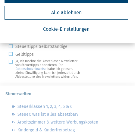
Alle ablehnen
Kostenlose Steuertipps & News
Absenden
Cookie-Einstellungen
Steuertipps
Steuertipps Selbstständige
Geldtipps
Ja, ich möchte die kostenlosen Newsletter
von Steuertipps abonnieren. Die
Datenschutzhinweise
habe ich gelesen.
Meine Einwilligung kann ich jederzeit durch
Abbestellung des Newsletters widerrufen.
Steuerwelten
Steuerklassen 1, 2, 3, 4, 5 & 6
Steuer: was ist alles absetzbar?
Arbeitszimmer & weitere Werbungskosten
Kindergeld & Kinderfreibetrag