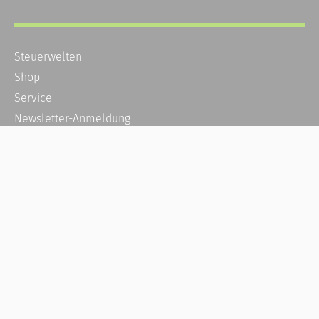
Steuerwelten
Shop
Service
Newsletter-Anmeldung
Alle News
Steuererklärung Online
Referenz
Über uns
Kontakt
Karriere
Häufige Fragen / FAQ
Kundenkonto
Kundenservice und Support