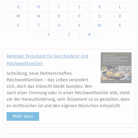
G
H
I
J
K
L
M
N
O
P
Q
R
S
T
U
V
W
X
Y
Z
#
Ratgeber Testament für Geschiedene und
Patchworkfamilien
Scheidung, neue Partnerschaften,
Patchworkfamilien – das Leben verändert
sich, doch das Erbrecht bleibt komplex. Wer
nach einer Trennung oder in einer Patchworkfamilie lebt, steht
vor der Herausforderung, sein Testament so zu gestalten, dass
es rechtssicher ist und den eigenen Wünschen entspricht.
Mehr dazu