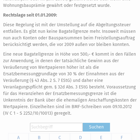
Wohnungsbauprämie gewährt oder festgesetzt wurde.
Rechtslage seit 01.01.2009:
Diese Regelung ist mit der Umstellung auf die Abgeltungssteuer
entfallen. Es gibt nun keine Bagatellgrenze mehr. Insoweit müssen
nun auch Konten oder Bausparsummen beim Freistellungsauftrag
berücksichtigt werden, die vor 2009 außen vor bleiben konnten.
Eine neue Bagatellgrenze in Höhe von 500,– € kommt in den Fällen
zur Anwendung, in denen der tatsächliche Gewinn aus der
Veräußerung von Wertpapieren höher ist als die
Ersatzbemessunggrundlage von 30 % der Einnahmen aus der
Veräußerung (§ 43 Abs. 2 S. 7 EStG) und daher eine
Veranlagungspflicht gem. § 32d Abs. 3 EStG besteht. Voraussetzung
für das Heranziehen der Ersatzbemessungsgrenze ist die
Unkenntnis der Bank über die ehemaligen Anschaffungskosten der
Wertpapiere. Einzelheiten sind im BMF-Schreiben vom 09.10.2012
(IV C 1 - S 2252/10/10013) geregelt.
Suchen
A
B
C
D
E
F