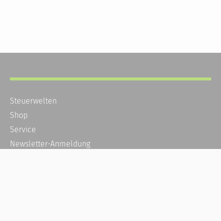
Steuerwelten
Shop
Service
Newsletter-Anmeldung
Alle News
Steuererklärung Online
Referenz
Über uns