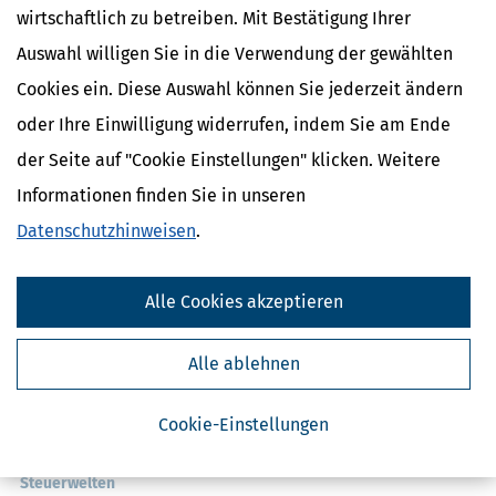
wirtschaftlich zu betreiben. Mit Bestätigung Ihrer
Auswahl willigen Sie in die Verwendung der gewählten
Cookies ein. Diese Auswahl können Sie jederzeit ändern
oder Ihre Einwilligung widerrufen, indem Sie am Ende
der Seite auf "Cookie Einstellungen" klicken. Weitere
Informationen finden Sie in unseren
Kostenlose Steuertipps & News
Datenschutzhinweisen
.
Absenden
Steuertipps
Alle Cookies akzeptieren
Steuertipps Selbstständige
Geldtipps
Alle ablehnen
Ja, ich möchte die kostenlosen Newsletter
von Steuertipps abonnieren. Die
Datenschutzhinweise
habe ich gelesen.
Meine Einwilligung kann ich jederzeit durch
Abbestellung des Newsletters widerrufen.
Cookie-Einstellungen
Steuerwelten