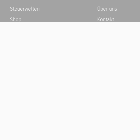
Steuerwelten
Über uns
Shop
Kontakt
Service
Karriere
Newsletter-Anmeldung
Häufige Fragen / F
Alle News
Kundenkonto
Steuererklärung Online
Kundenservice und
Referenz
Vertrag widerrufen