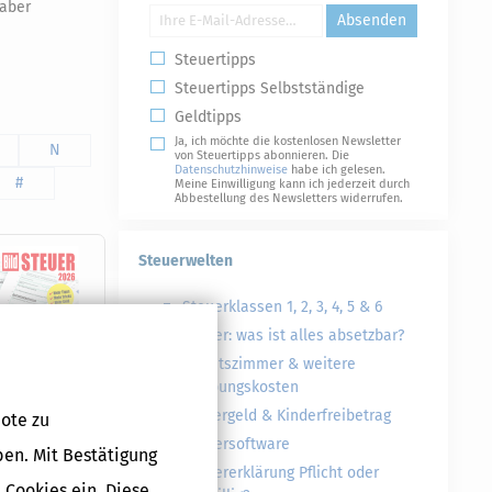
 aber
Absenden
Steuertipps
Steuertipps Selbstständige
Geldtipps
Ja, ich möchte die kostenlosen Newsletter
N
von Steuertipps abonnieren. Die
Datenschutzhinweise
habe ich gelesen.
#
Meine Einwilligung kann ich jederzeit durch
Abbestellung des Newsletters widerrufen.
Steuerwelten
Steuerklassen 1, 2, 3, 4, 5 & 6
Steuer: was ist alles absetzbar?
Arbeitszimmer & weitere
Werbungskosten
Kindergeld & Kinderfreibetrag
ote zu
Steuersoftware
Druckversion
ben. Mit Bestätigung
Steuererklärung Pflicht oder
 Cookies ein. Diese