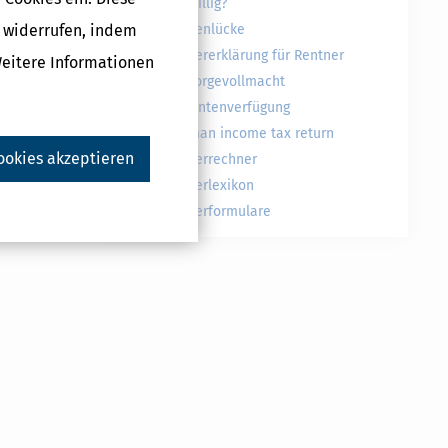
freiwillig?
g widerrufen, indem
Rentenlücke
ag -
Steuererklärung für Rentner
Weitere Informationen
Vorsorgevollmacht
Patientenverfügung
German income tax return
ookies akzeptieren
Steuerrechner
Steuerlexikon
Steuerformulare