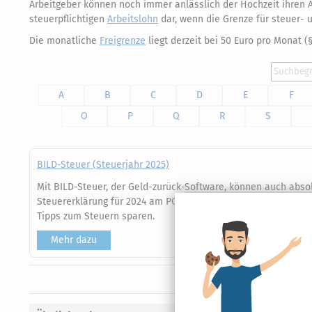
Arbeitgeber können noch immer anlässlich der Hochzeit ihren 
steuerpflichtigen
Arbeitslohn
dar, wenn die Grenze für steuer- 
Die monatliche
Freigrenze
liegt derzeit bei 50 Euro pro Monat (§
A
B
C
D
E
F
O
P
Q
R
S
BILD-Steuer (Steuerjahr 2025)
Mit BILD-Steuer, der Geld-zurück-Software, können auch absol
Steuererklärung für 2024 am PC erstellen. Clevere Assistente
Tipps zum Steuern sparen.
Mehr dazu