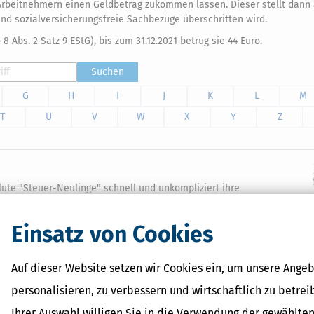
Arbeitnehmern einen Geldbetrag zukommen lassen. Dieser stellt dann
und sozialversicherungsfreie Sachbezüge überschritten wird.
 8 Abs. 2 Satz 9 EStG), bis zum 31.12.2021 betrug sie 44 Euro.
Suchen
G
H
I
J
K
L
M
T
U
V
W
X
Y
Z
ute "Steuer-Neulinge" schnell und unkompliziert ihre
n geben jederzeit während der Erstellung der Steuererklärung
Einsatz von Cookies
Auf dieser Website setzen wir Cookies ein, um unsere Angeb
personalisieren, zu verbessern und wirtschaftlich zu betrei
Ihrer Auswahl willigen Sie in die Verwendung der gewählten