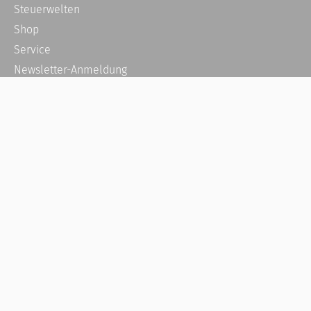
Steuerwelten
Shop
Service
Newsletter-Anmeldung
Alle News
Steuererklärung Online
Referenz
Über uns
Kontakt
Karriere
Häufige Fragen / FAQ
Kundenkonto
Kundenservice und Support
Vertrag widerrufen