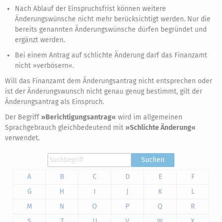
Nach Ablauf der Einspruchsfrist können weitere
Änderungswünsche nicht mehr berücksichtigt werden. Nur die
bereits genannten Änderungswünsche dürfen begründet und
ergänzt werden.
Bei einem Antrag auf schlichte Änderung darf das Finanzamt
nicht »verbösern«.
Will das Finanzamt dem Änderungsantrag nicht entsprechen oder
ist der Änderungswunsch nicht genau genug bestimmt, gilt der
Änderungsantrag als Einspruch.
Der Begriff
»Berichtigungsantrag«
wird im allgemeinen
Sprachgebrauch gleichbedeutend mit
»Schlichte Änderung«
verwendet.
Suchen
A
B
C
D
E
F
G
H
I
J
K
L
M
N
O
P
Q
R
S
T
U
V
W
X