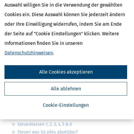
Auswahl willigen Sie in die Verwendung der gewählten
Cookies ein. Diese Auswahl können Sie jederzeit ändern
oder Ihre Einwilligung widerrufen, indem Sie am Ende
der Seite auf "Cookie Einstellungen" klicken. Weitere
Kostenlose Steuertipps & News
Informationen finden Sie in unseren
Absenden
Datenschutzhinweisen
.
Steuertipps
Steuertipps Selbstständige
Alle Cookies akzeptieren
Geldtipps
Ja, ich möchte die kostenlosen Newsletter
von Steuertipps abonnieren. Die
Datenschutzhinweise
habe ich gelesen.
Alle ablehnen
Meine Einwilligung kann ich jederzeit durch
Abbestellung des Newsletters widerrufen.
Cookie-Einstellungen
Steuerwelten
Steuerklassen 1, 2, 3, 4, 5 & 6
Steuer: was ist alles absetzbar?