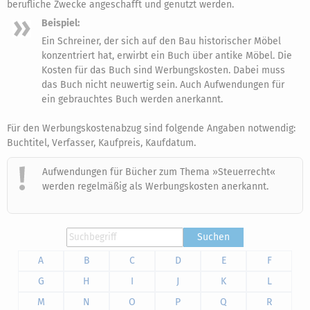
berufliche Zwecke angeschafft und genutzt werden.
Beispiel:
Ein Schreiner, der sich auf den Bau historischer Möbel
konzentriert hat, erwirbt ein Buch über antike Möbel. Die
Kosten für das Buch sind Werbungskosten. Dabei muss
das Buch nicht neuwertig sein. Auch Aufwendungen für
ein gebrauchtes Buch werden anerkannt.
Für den Werbungskostenabzug sind folgende Angaben notwendig:
Buchtitel, Verfasser, Kaufpreis, Kaufdatum.
Aufwendungen für Bücher zum Thema »Steuerrecht«
werden regelmäßig als Werbungskosten anerkannt.
Suchen
A
B
C
D
E
F
G
H
I
J
K
L
M
N
O
P
Q
R