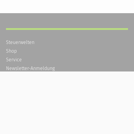
Steuerwelten
Shop
Service
Newsletter-Anmeldung
Alle News
Steuererklärung Online
Referenz
Über uns
Kontakt
Karriere
Häufige Fragen / FAQ