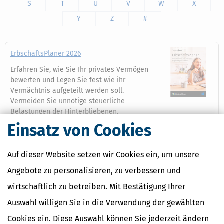
S
T
U
V
W
X
Y
Z
#
ErbschaftsPlaner 2026
Erfahren Sie, wie Sie Ihr privates Vermögen
bewerten und Legen Sie fest wie ihr
Vermächtnis aufgeteilt werden soll.
Vermeiden Sie unnötige steuerliche
Belastungen der Hinterbliebenen.
Mit "Der ErbschaftsBerater" steht Ihnen auch ein umfassendes
Einsatz von Cookies
und aktuelles Online-Nachschlagewerk zur Verfügung. So
sichern Sie Ihre Liebsten bestmöglich ab.
Auf dieser Website setzen wir Cookies ein, um unsere
Mehr dazu
Angebote zu personalisieren, zu verbessern und
wirtschaftlich zu betreiben. Mit Bestätigung Ihrer
Auswahl willigen Sie in die Verwendung der gewählten
Ähnliche Themen
Cookies ein. Diese Auswahl können Sie jederzeit ändern
Erben, Vererben & Schenken