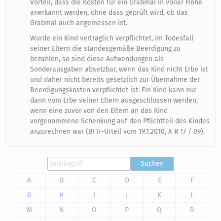
Vorteil, dass die Kosten für ein Grabmal in voller Höhe
anerkannt werden, ohne dass geprüft wird, ob das
Grabmal auch angemessen ist.
Wurde ein Kind vertraglich verpflichtet, im Todesfall
seiner Eltern die standesgemäße Beerdigung zu
bezahlen, so sind diese Aufwendungen als
Sonderausgaben absetzbar, wenn das Kind nicht Erbe ist
und daher nicht bereits gesetzlich zur Übernahme der
Beerdigungskosten verpflichtet ist. Ein Kind kann nur
dann vom Erbe seiner Eltern ausgeschlossen werden,
wenn eine zuvor von den Eltern an das Kind
vorgenommene Schenkung auf den Pflichtteil des Kindes
anzurechnen war (BFH-Urteil vom 19.1.2010, X R 17 / 09).
Suchen
A
B
C
D
E
F
G
H
I
J
K
L
M
N
O
P
Q
R