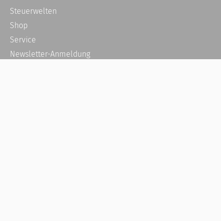
Steuerwelten
Shop
Service
Newsletter-Anmeldung
Alle News
Steuererklärung Online
Referenz
Über uns
Kontakt
Karriere
Häufige Fragen / FAQ
Kundenkonto
Kundenservice und Support
Vertrag widerrufen