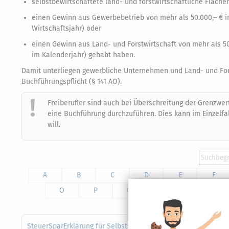
selbstbewirtschaftete land- und forstwirtschaftliche Fläche
einen Gewinn aus Gewerbebetrieb von mehr als 50.000,– € im
Wirtschaftsjahr) oder
einen Gewinn aus Land- und Forstwirtschaft von mehr als 50
im Kalenderjahr) gehabt haben.
Damit unterliegen gewerbliche Unternehmen und Land- und Forst
Buchführungspflicht (§ 141 AO).
Freiberufler sind auch bei Überschreitung der Grenzwert
eine Buchführung durchzuführen. Dies kann im Einzelfal
will.
A
B
C
D
E
F
O
P
Q
R
S
SteuerSparErklärung für Selbstständige (Steuerjahr 2025) - g