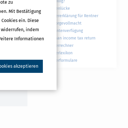
freiwillig?
ote zu
Rentenlücke
ben. Mit Bestätigung
Steuererklärung für Rentner
 Cookies ein. Diese
Vorsorgevollmacht
g widerrufen, indem
Patientenverfügung
German income tax return
Weitere Informationen
Steuerrechner
Druckversion
Steuerlexikon
Steuerformulare
ookies akzeptieren