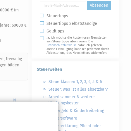
Absenden
60000 € im
Steuertipps
Steuertipps Selbstständige
jahre: 60000 €
Geldtipps
Ja, ich möchte die kostenlosen Newsletter
n
von Steuertipps abonnieren. Die
Datenschutzhinweise
habe ich gelesen.
Meine Einwilligung kann ich jederzeit durch
Abbestellung des Newsletters widerrufen.
, freiwillig
agen bilden
Steuerwelten
Steuerklassen 1, 2, 3, 4, 5 & 6
Steuer: was ist alles absetzbar?
Arbeitszimmer & weitere
N
Werbungskosten
#
Kindergeld & Kinderfreibetrag
Steuersoftware
Steuererklärung Pflicht oder