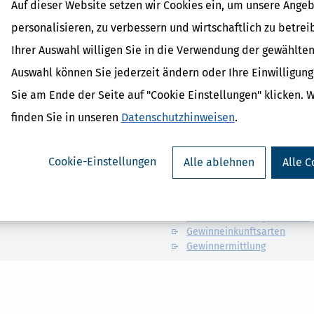
Auf dieser Website setzen wir Cookies ein, um unsere Angeb
der, die die Software im Rahmen einer entgeltlichen Hilfe in
personalisieren, zu verbessern und wirtschaftlich zu betrei
erberatenden Berufen (Lohnsteuerhilfeverein, Steuerberater,
Ihrer Auswahl willigen Sie in die Verwendung der gewählten
Auswahl können Sie jederzeit ändern oder Ihre Einwilligun
Sie am Ende der Seite auf "Cookie Einstellungen" klicken. 
finden Sie in unseren
Datenschutzhinweisen
.
Verwandte Begriffe
Cookie-Einstellungen
Alle ablehnen
Alle C
Bilanz
Abgabenordnung
Jahresabschluss
Gewinnermittlungszeitraum
Gewinneinkunftsarten
Gewinnermittlung