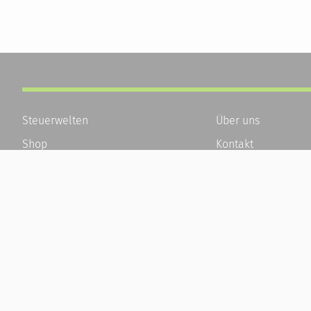
Steuerwelten
Über uns
Shop
Kontakt
Service
Karriere
Newsletter-Anmeldung
Häufige Fragen / F
Alle News
Kundenkonto
Steuererklärung Online
Kundenservice und
Referenz
Vertrag widerrufen