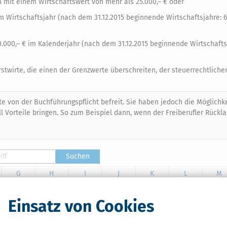
n mit einem Wirtschaftswert von mehr als 25.000,– € oder
 Wirtschaftsjahr (nach dem 31.12.2015 beginnende Wirtschaftsjahre: 
.000,– € im Kalenderjahr (nach dem 31.12.2015 beginnende Wirtschafts
wirte, die einen der Grenzwerte überschreiten, der steuerrechtliche
e von der Buchführungspflicht befreit. Sie haben jedoch die Möglichkeit
l Vorteile bringen. So zum Beispiel dann, wenn der Freiberufler Rückl
Suchen
G
H
I
J
K
L
M
T
U
V
W
X
Y
Z
Einsatz von Cookies
ewerbliche Lizenz