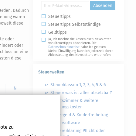
Absenden
werden. Dadurch
Steuertipps
reuung waren
soweit diese
Steuertipps Selbstständige
Geldtipps
tte oder
Ja, ich möchte die kostenlosen Newsletter
von Steuertipps abonnieren. Die
hindert oder
Datenschutzhinweise
habe ich gelesen.
Meine Einwilligung kann ich jederzeit durch
chluss an eine
Abbestellung des Newsletters widerrufen.
ssten diese
Steuerwelten
Steuerklassen 1, 2, 3, 4, 5 & 6
N
Steuer: was ist alles absetzbar?
#
Arbeitszimmer & weitere
Werbungskosten
Kindergeld & Kinderfreibetrag
Steuersoftware
ote zu
Steuererklärung Pflicht oder