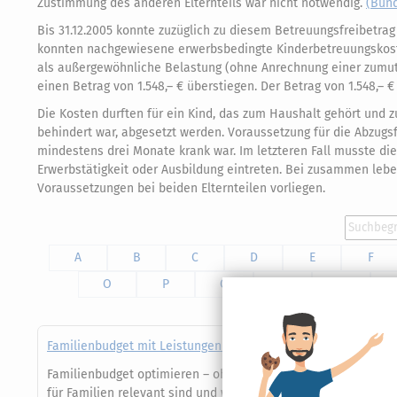
Zustimmung des anderen Elternteils war nicht notwendig.
(Bund
Bis 31.12.2005 konnte zuzüglich zu diesem Betreuungsfreibetr
konnten nachgewiesene erwerbsbedingte Kinderbetreuungskost
als außergewöhnliche Belastung (ohne Anrechnung einer zumutb
einen Betrag von 1.548,– € überstiegen. Der Betrag von 1.548,– € 
Die Kosten durften für ein Kind, das zum Haushalt gehört und z
behindert war, abgesetzt werden. Voraussetzung für die Abzugsfä
mindestens drei Monate krank war. Im letzteren Fall musste d
Erwerbstätigkeit oder Ausbildung eintreten. Bei zusammen leb
Voraussetzungen bei beiden Elternteilen vorliegen.
A
B
C
D
E
F
O
P
Q
R
S
Familienbudget mit Leistungen & Steuervorteilen optimieren
Familienbudget optimieren – ohne Rätselraten bei Anträgen: D
für Familien relevant sind und wie ihr sie sicher nutzt. Mit Ü