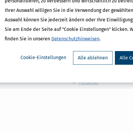
personalisieren, zu verbessern und wirtschaftlich zu betrei
nd Nachweisen.
Ihrer Auswahl willigen Sie in die Verwendung der gewählten
Auswahl können Sie jederzeit ändern oder Ihre Einwilligun
Sie am Ende der Seite auf "Cookie Einstellungen" klicken. 
finden Sie in unseren
Datenschutzhinweisen
.
Verwandte Begriffe
Cookie-Einstellungen
Alle ablehnen
Alle C
Elterngeld
Kinderfreibetrag
Kinderbetreuungskosten
Kindergeld
Freibetrag