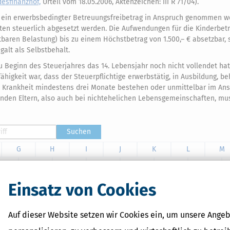
esfinanzhof,
Urteil vom 18.05.2006, Aktenzeichen: III R 71/04).
ag ein erwerbsbedingter Betreuungsfreibetrag in Anspruch genommen 
en steuerlich abgesetzt werden. Die Aufwendungen für die Kinderbet
aren Belastung) bis zu einem Höchstbetrag von 1.500,– € absetzbar, 
galt als Selbstbehalt.
u Beginn des Steuerjahres das 14. Lebensjahr noch nicht vollendet ha
higkeit war, dass der Steuerpflichtige erwerbstätig, in Ausbildung, be
ie Krankheit mindestens drei Monate bestehen oder unmittelbar im Ans
enden Eltern, also auch bei nichtehelichen Lebensgemeinschaften, mu
Suchen
G
H
I
J
K
L
M
T
U
V
W
X
Y
Z
Einsatz von Cookies
Auf dieser Website setzen wir Cookies ein, um unsere Angeb
ieser Ratgeber zeigt euch, welche Leistungen und Steuervorteile
berblick zu Kindergeld, Elterngeld, Wohngeld, Kinderzuschlag, BAföG