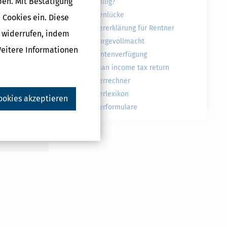
ben. Mit Bestätigung
freiwillig?
Rentenlücke
 Cookies ein. Diese
Steuererklärung für Rentner
g widerrufen, indem
Vorsorgevollmacht
Weitere Informationen
Patientenverfügung
Druckversion
German income tax return
Steuerrechner
Steuerlexikon
ookies akzeptieren
Steuerformulare