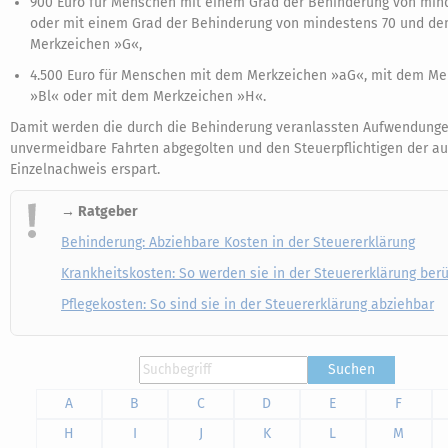
900 Euro für Menschen mit einem Grad der Behinderung von min
oder mit einem Grad der Behinderung von mindestens 70 und d
Merkzeichen »G«,
4.500 Euro für Menschen mit dem Merkzeichen »aG«, mit dem Me
»Bl« oder mit dem Merkzeichen »H«.
Damit werden die durch die Behinderung veranlassten Aufwendunge
unvermeidbare Fahrten abgegolten und den Steuerpflichtigen der a
Einzelnachweis erspart.
→ Ratgeber
Behinderung: Abziehbare Kosten in der Steuererklärung
Krankheitskosten: So werden sie in der Steuererklärung berü
Pflegekosten: So sind sie in der Steuererklärung abziehbar
Suchen
A
B
C
D
E
F
H
I
J
K
L
M