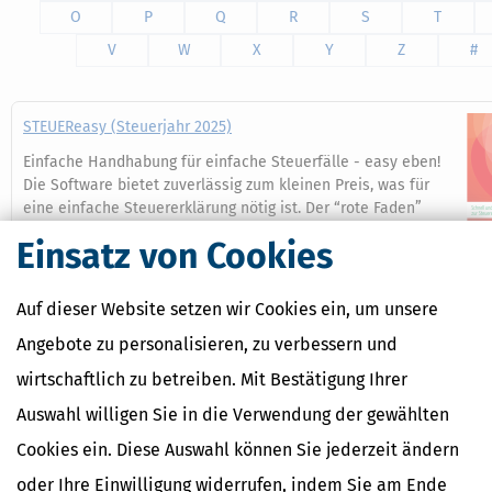
O
P
Q
R
S
T
V
W
X
Y
Z
#
STEUEReasy (Steuerjahr 2025)
Einfache Handhabung für einfache Steuerfälle - easy eben!
Die Software bietet zuverlässig zum kleinen Preis, was für
eine einfache Steuererklärung nötig ist. Der “rote Faden”
navigiert Sie intuitiv und mit wenig Aufwand durch die
Einsatz von Cookies
Erklärung.
Mehr dazu
Auf dieser Website setzen wir Cookies ein, um unsere
Angebote zu personalisieren, zu verbessern und
wirtschaftlich zu betreiben. Mit Bestätigung Ihrer
Ähnliche Themen
Auswahl willigen Sie in die Verwendung der gewählten
Finanzamt & Formalitäten
Cookies ein. Diese Auswahl können Sie jederzeit ändern
Verwandte Begriffe
oder Ihre Einwilligung widerrufen, indem Sie am Ende