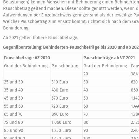
Belastungen) können Menschen mit Behinderung einen Behinderten
Pauschbetrag geltend machen. Dieser sollte genutzt werden, wenn d
Aufwendungen per Einzelnachweis geringer sind als der jeweilige Pa
Welcher Pauschbetrag zum Ansatz kommt, richtet sich nach dem Gra
Behinderung.
Ab 2021 gelten höhere Pauschbeträge.
Gegenüberstellung: Behinderten-Pauschbeträge bis 2020 und ab 202
Pauschbeträge VZ 2020
Pauschbeträge ab VZ 2021
Grad der Behinderung
Pauschbetrag
Grad der Behinderung
Pau
20
384
25 und 30
310 Euro
30
620
35 und 40
430 Euro
40
860
45 und 50
570 Euro
50
1.14
55 und 60
720 Euro
60
1.44
65 und 70
890 Euro
70
1.78
75 und 80
1.060 Euro
80
2.12
85 und 90
1.230 Euro
90
2.46
95 und 100
1.420 Euro
100
2.84