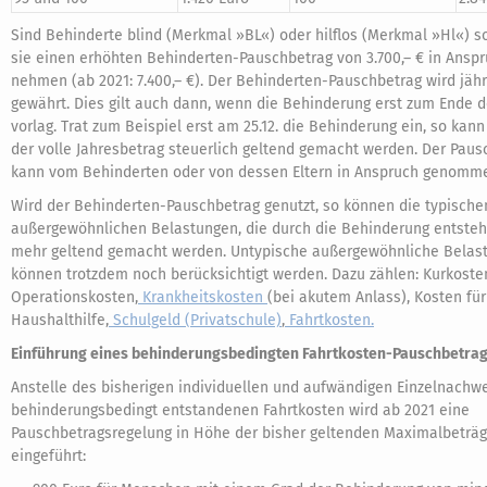
Sind Behinderte blind (Merkmal »BL«) oder hilflos (Merkmal »Hl«) 
sie einen erhöhten Behinderten-Pauschbetrag von 3.700,– € in Ansp
nehmen (ab 2021: 7.400,– €). Der Behinderten-Pauschbetrag wird jähr
gewährt. Dies gilt auch dann, wenn die Behinderung erst zum Ende d
vorlag. Trat zum Beispiel erst am 25.12. die Behinderung ein, so kan
der volle Jahresbetrag steuerlich geltend gemacht werden. Der Paus
kann vom Behinderten oder von dessen Eltern in Anspruch genomm
Wird der Behinderten-Pauschbetrag genutzt, so können die typische
außergewöhnlichen Belastungen, die durch die Behinderung entsteh
mehr geltend gemacht werden. Untypische außergewöhnliche Belas
können trotzdem noch berücksichtigt werden. Dazu zählen: Kurkoste
Operationskosten,
Krankheitskosten
(bei akutem Anlass), Kosten für
Haushalthilfe,
Schulgeld
(Privatschule)
,
Fahrtkosten.
Einführung eines behinderungsbedingten Fahrtkosten-Pauschbetrag
Anstelle des bisherigen individuellen und aufwändigen Einzelnachw
behinderungsbedingt entstandenen Fahrtkosten wird ab 2021 eine
Pauschbetragsregelung in Höhe der bisher geltenden Maximalbeträ
eingeführt: