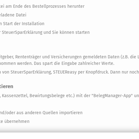
atei am Ende des Bestellprozesses herunter
eladene Datei
 Start der Installation
er SteuerSparErklärung und Sie können starten
itgeber, Rententräger und Versicherungen gemeldeten Daten (z.B. die
nommen werden. Das spart die Eingabe zahlreicher Werte.
 von SteuerSparErklärung, STEUEReasy per Knopfdruck. Dann nur noch 
tieren
, Kassenzettel, Bewirtungsbelege etc.) mit der "BelegManager-App" u
und/oder aus anderen Quellen importieren
rte übernehmen
s gesucht werden