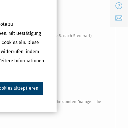
FAQ
E-Mail
ote zu
ben. Mit Bestätigung
verschiedenen Arten sortiert (z.B. nach Steuerart)
 Cookies ein. Diese
g widerrufen, indem
Weitere Informationen
r.
ookies akzeptieren
t) und beim ELSTER-Versand
gewohnt ihre Angaben über die bekannten Dialoge – die