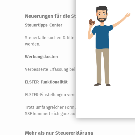
Neuerungen für die SteuerSparErklärung
Steuertipps-Center
Steuerfälle suchen & filtern: Über das Steuertipps-Cente
werden.
Werbungskosten
Verbesserte Erfassung bei den Eingaben für die Fahrtkos
ELSTER-Funktionalität
ELSTER-Einstellungen vereinfacht: Ein Assistent unterstü
Trotz umfangreicher Formularänderungen durch die Finan
SSE kümmert sich ganz automatisch um die neue Zuordn
Mehr als nur Steuererklärung