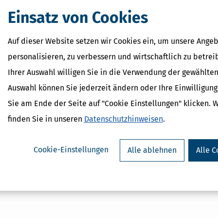
Einsatz von Cookies
Auf dieser Website setzen wir Cookies ein, um unsere Angeb
personalisieren, zu verbessern und wirtschaftlich zu betrei
r kann jetzt in den Verzeichnissen nach Steuerfällen gesucht und nach 
Ihrer Auswahl willigen Sie in die Verwendung der gewählten
Auswahl können Sie jederzeit ändern oder Ihre Einwilligun
Sie am Ende der Seite auf "Cookie Einstellungen" klicken. 
ten beim Weg zur Arbeit, bei den Arbeitsmitteln und beim Arbeitszimme
finden Sie in unseren
Datenschutzhinweisen
.
Cookie-Einstellungen
Alle ablehnen
Alle C
tzt bei den Einstellungen für die Vorausgefüllte Steuererklärung (VaS
zverwaltung bleibt für SSE-Kunden alles wie gehabt: Sie machen wie 
ung.