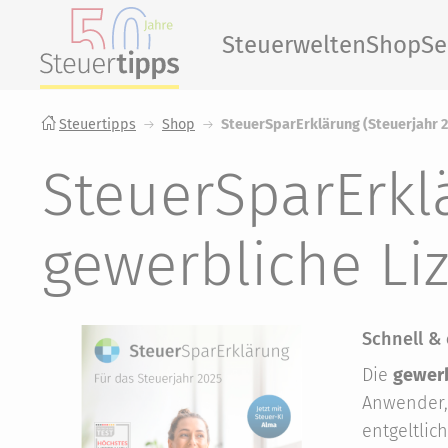
Steuerwelten
Shop
Se
Steuertipps
Shop
SteuerSparErklärung (Steuerjahr 2
SteuerSparErklä
gewerbliche Li
Schnell & 
Die
gewerb
Anwender,
entgeltlic