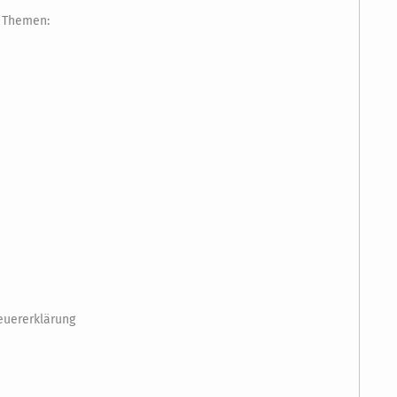
n Themen:
euererklärung