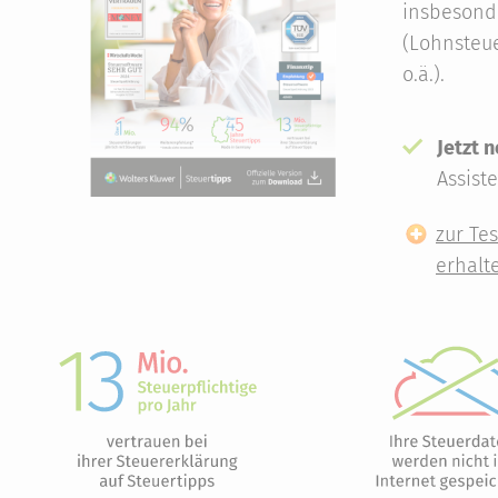
insbesond
(Lohnsteue
o.ä.).
Jetzt n
Assist
zur Te
erhalt