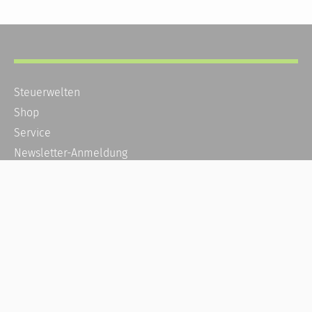
Steuerwelten
Shop
Service
Newsletter-Anmeldung
Alle News
Steuererklärung Online
Referenz
Über uns
Kontakt
Karriere
Häufige Fragen / FAQ