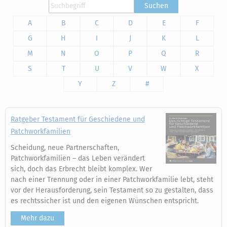
Suchen
A
B
C
D
E
F
G
H
I
J
K
L
M
N
O
P
Q
R
S
T
U
V
W
X
Y
Z
#
Ratgeber Testament für Geschiedene und
Patchworkfamilien
Scheidung, neue Partnerschaften,
Patchworkfamilien – das Leben verändert
sich, doch das Erbrecht bleibt komplex. Wer
nach einer Trennung oder in einer Patchworkfamilie lebt, steht
vor der Herausforderung, sein Testament so zu gestalten, dass
es rechtssicher ist und den eigenen Wünschen entspricht.
Mehr dazu