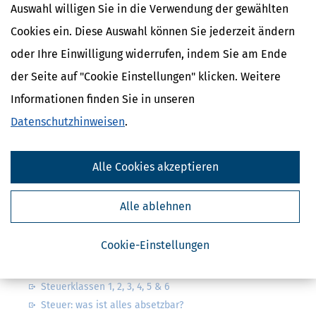
Auswahl willigen Sie in die Verwendung der gewählten
Cookies ein. Diese Auswahl können Sie jederzeit ändern
oder Ihre Einwilligung widerrufen, indem Sie am Ende
Kostenlose Steuertipps & News
der Seite auf "Cookie Einstellungen" klicken. Weitere
Informationen finden Sie in unseren
Absenden
Datenschutzhinweisen
.
Steuertipps
Steuertipps Selbstständige
Geldtipps
Alle Cookies akzeptieren
Ja, ich möchte die kostenlosen Newsletter
von Steuertipps abonnieren. Die
Datenschutzhinweise
habe ich gelesen.
Alle ablehnen
Meine Einwilligung kann ich jederzeit durch
Abbestellung des Newsletters widerrufen.
Cookie-Einstellungen
Steuerwelten
Steuerklassen 1, 2, 3, 4, 5 & 6
Steuer: was ist alles absetzbar?