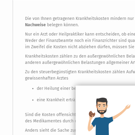
Die von Ihnen getragenen Krankheitskosten mindern nur
Nachweise
belegen können.
Nur ein Arzt oder Heilpraktiker kann entscheiden, ob ei
Weder der Finanzbeamte noch ein Finanzrichter sind qual
im Zweifel die Kosten nicht abziehen dürfen, müssen Si
Krankheitskosten zählen zu den außergewöhnlichen Belast
anderen außergewöhnlichen Belastungen allgemeiner Art 
Zu den steuerbegünstigten Krankheitskosten zählen Auf
gewissenhaften Arztes
der Heilung einer bestimmten Krankheit dienen od
eine Krankheit erträglicher machen bzw. deren Folg
Sind die Kosten offensichtlich krankheitsbedingt wie z
des Medikamentes durch den behandelnden Arzt oder Heilp
Anders sieht die Sache zum Beispiel aus, wenn