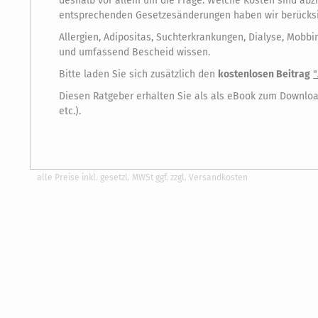
deshalb vor allem um die Frage: Welche Kosten sind abzi
entsprechenden Gesetzesänderungen haben wir berücksic
Allergien, Adipositas, Suchterkrankungen, Dialyse, Mobb
und umfassend Bescheid wissen.
Bitte laden Sie sich zusätzlich den
kostenlosen Beitrag
"
Diesen Ratgeber erhalten Sie als als eBook zum Downloa
etc.).
alle Preise inkl. gesetzl. MWSt ggf. zzgl. Versandkosten