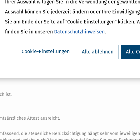
Ihrer Auswahl willigen Sie in die Verwendung der gewählten
wissenschaftlich (noch) nicht anerkannt sind,
Auswahl können Sie jederzeit ändern oder Ihre Einwilligun
enutzt werden (z. B. ein Massagegerät),
Sie am Ende der Seite auf "Cookie Einstellungen" klicken. 
ndere Wellness oder Urlaub machen, zum Beispiel in einem Sanatoriu
finden Sie in unseren
Datenschutzhinweisen
.
ndelnden Arztes nicht aus. Letztlich soll hier nachgewiesen werden,
Cookie-Einstellungen
Alle ablehnen
Alle C
em Patienten nicht zu gefährden. Deshalb will der Beamte ein Gutach
kurz: MDK) sehen.
 Gesetzesänderung jetzt in
viel mehr Fällen
verlangt. Hier müssen Sie 
h ist,
tsärztliches Attest ausreicht.
mfassend, die steuerliche Berücksichtigung hängt sehr vom jeweiligen