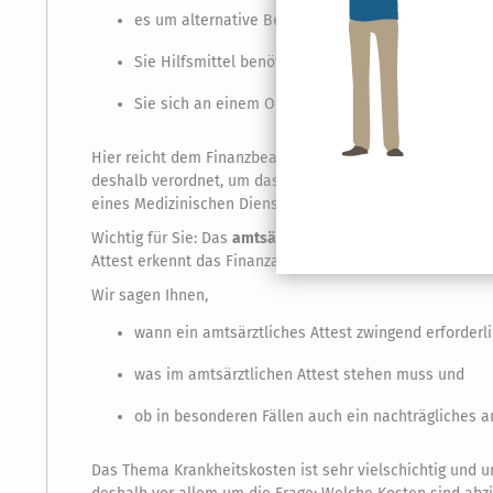
es um alternative Behandlungsmethoden geht, die 
Sie Hilfsmittel benötigen, die auch von Gesunden g
Sie sich an einem Ort aufhalten müssen, an dem a
Hier reicht dem Finanzbeamten eine Verordnung des beha
deshalb verordnet, um das Vertrauensverhältnis zu sein
eines Medizinischen Dienstes der Krankenversicherung (
Wichtig für Sie: Das
amtsärztliche Attest
wird durch eine
Attest erkennt das Finanzamt die Kosten dann nicht an.
Wir sagen Ihnen,
wann ein amtsärztliches Attest zwingend erforderlic
was im amtsärztlichen Attest stehen muss und
ob in besonderen Fällen auch ein nachträgliches am
Das Thema Krankheitskosten ist sehr vielschichtig und u