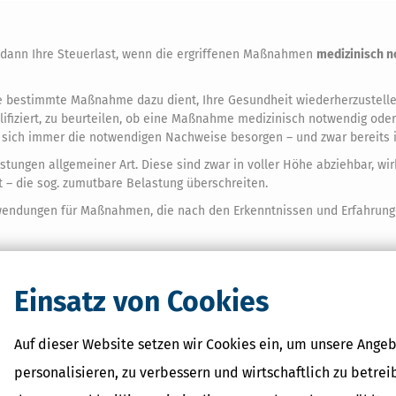
 dann Ihre Steuerlast, wenn die ergriffenen Maßnahmen
medizinisch 
ne bestimmte Maßnahme dazu dient, Ihre Gesundheit wiederherzustellen 
ifiziert, zu beurteilen, ob eine Maßnahme medizinisch notwendig ode
e sich immer die notwendigen Nachweise besorgen – und zwar bereits
ungen allgemeiner Art. Diese sind zwar in voller Höhe abziehbar, wi
– die sog. zumutbare Belastung überschreiten.
wendungen für Maßnahmen, die nach den Erkenntnissen und Erfahrung
er
Einsatz von Cookies
en lindern sollen.
um Beispiel ein Medikament gegen Bluthochdruck oder die Behandlung 
Auf dieser Website setzen wir Cookies ein, um unsere Angeb
raktiker aus. Dies gilt auch für nicht rezeptpflichtige Medikamente.
personalisieren, zu verbessern und wirtschaftlich zu betrei