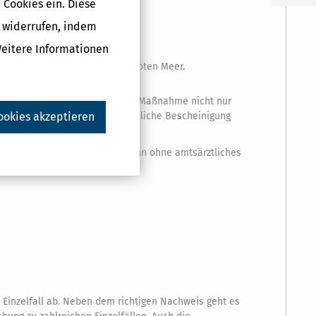
 Cookies ein. Diese
g widerrufen, indem
Weitere Informationen
m oder zur Klimatherapie am Toten Meer.
 dass der behandelnde Arzt die Maßnahme nicht nur
ookies akzeptieren
ten des
Amtsarztes
oder die ärztliche Bescheinigung
unbedingt Bescheid wissen, denn ohne amtsärztliches
 Einzelfall ab. Neben dem richtigen Nachweis geht es