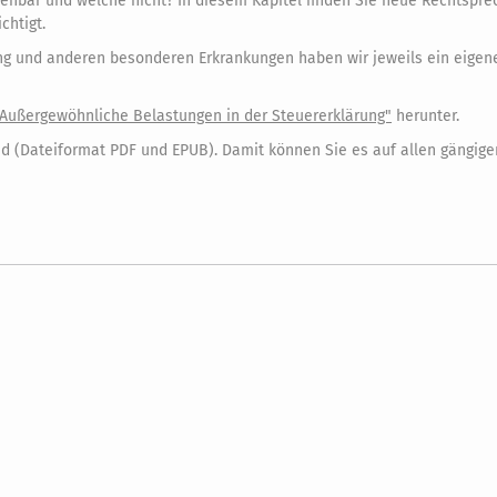
ehbar und welche nicht? In diesem Kapitel finden Sie neue Rechtsprec
htigt.
ing und anderen besonderen Erkrankungen haben wir jeweils ein eigene
Außergewöhnliche Belastungen in der Steuererklärung"
herunter.
d (Dateiformat PDF und EPUB). Damit können Sie es auf allen gängigen