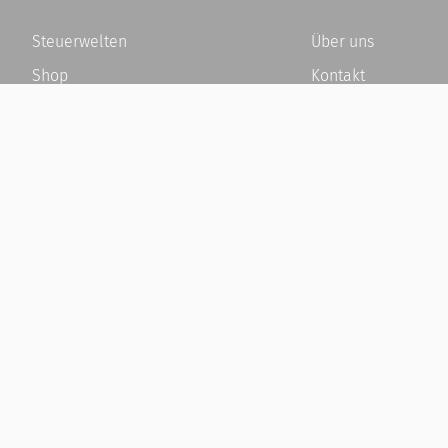
Steuerwelten
Über uns
Shop
Kontakt
Service
Karriere
Newsletter-Anmeldung
Häufige Fragen / F
Alle News
Kundenkonto
Steuererklärung Online
Kundenservice und
Referenz
Vertrag widerrufen