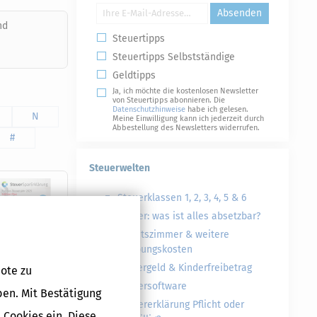
Absenden
nd
Steuertipps
Steuertipps Selbstständige
Geldtipps
Ja, ich möchte die kostenlosen Newsletter
von Steuertipps abonnieren. Die
Datenschutzhinweise
habe ich gelesen.
N
Meine Einwilligung kann ich jederzeit durch
Abbestellung des Newsletters widerrufen.
#
Steuerwelten
Steuerklassen 1, 2, 3, 4, 5 & 6
Steuer: was ist alles absetzbar?
Arbeitszimmer & weitere
Werbungskosten
Kindergeld & Kinderfreibetrag
ote zu
Steuersoftware
ben. Mit Bestätigung
Steuererklärung Pflicht oder
 Cookies ein. Diese