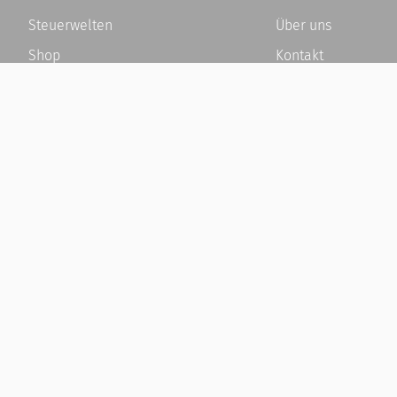
Steuerwelten
Über uns
Shop
Kontakt
Service
Karriere
Newsletter-Anmeldung
Häufige Fragen / F
Alle News
Kundenkonto
Steuererklärung Online
Kundenservice und
Referenz
Vertrag widerrufen