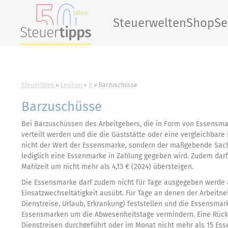
Steuerwelten
Shop
Se
Steuertipps
Lexikon
B
Barzuschüsse
Barzuschüsse
Bei Barzuschüssen des Arbeitgebers, die in Form von Essensm
verteilt werden und die die Gaststätte oder eine vergleichbare
nicht der Wert der Essensmarke, sondern der maßgebende Sachb
lediglich eine Essenmarke in Zahlung gegeben wird. Zudem da
Mahlzeit um nicht mehr als 4,13 € (2024) übersteigen.
Die Essensmarke darf zudem nicht für Tage ausgegeben werde a
Einsatzwechseltätigkeit ausübt. Für Tage an denen der Arbeitn
Dienstreise, Urlaub, Erkrankung) feststellen und die Essensma
Essensmarken um die Abwesenheitstage vermindern. Eine Rückfo
Dienstreisen durchgeführt oder im Monat nicht mehr als 15 Ess