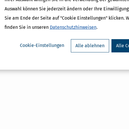
Auswahl können Sie jederzeit ändern oder Ihre Einwilligun
Verwandte Begriffe
Sie am Ende der Seite auf "Cookie Einstellungen" klicken. 
Geldwerter Vorteil
finden Sie in unseren
Datenschutzhinweisen
.
Arbeitgeber
Einkünfte
Arbeitnehmer
Cookie-Einstellungen
Alle ablehnen
Alle C
Einkünfte aus nichtselbststä
Sachbezugswerte