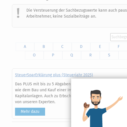
Die Versteuerung der Sachbezugswerte kann auch pausch
Arbeitnehmer, keine Sozialbeiträge an.
A
B
C
D
E
F
O
P
Q
R
S
SteuerSparErklärung plus (Steuerjahr 2025)
Das PLUS mit bis zu 5 Abgaben Ihrer Steuererklärung! Perfekt
wie dem Bau und Kauf einer Immobilie, steuerlichen Unterha
Kapitalanlagen. Auch zu Erbschaften und Schenkungen oder de
von unseren Experten.
Mehr dazu