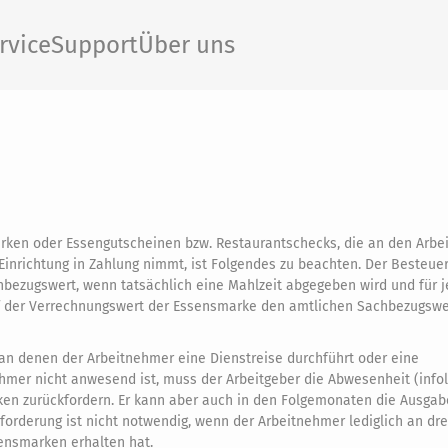
rvice
Support
Über uns
arken oder Essengutscheinen bzw. Restaurantschecks, die an den Arb
 Einrichtung in Zahlung nimmt, ist Folgendes zu beachten. Der Besteuer
ezugswert, wenn tatsächlich eine Mahlzeit abgegeben wird und für j
rf der Verrechnungswert der Essensmarke den amtlichen Sachbezugswe
n denen der Arbeitnehmer eine Dienstreise durchführt oder eine
ehmer nicht anwesend ist, muss der Arbeitgeber die Abwesenheit (infol
rken zurückfordern. Er kann aber auch in den Folgemonaten die Ausga
rderung ist nicht notwendig, wenn der Arbeitnehmer lediglich an dre
ensmarken erhalten hat.