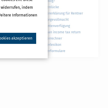
freiwillig?
Druckversion
g widerrufen, indem
Rentenlücke
Steuererklärung für Rentner
Weitere Informationen
Vorsorgevollmacht
Patientenverfügung
German income tax return
ookies akzeptieren
Steuerrechner
ndiger Arbeit
Steuerlexikon
Steuerformulare