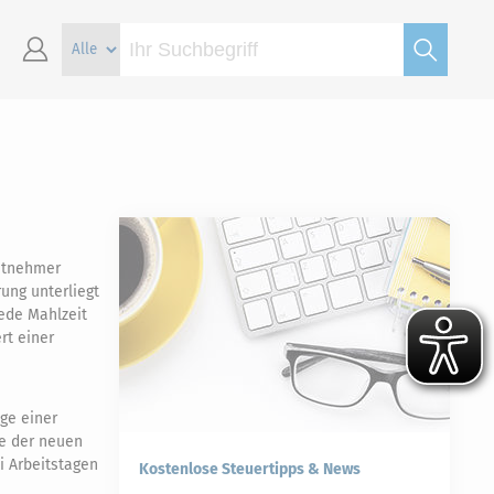
eitnehmer
ung unterliegt
ede Mahlzeit
rt einer
ge einer
be der neuen
i Arbeitstagen
Kostenlose Steuertipps & News