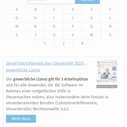
A
B
C
D
E
F
G
H
I
J
K
L
M
N
O
P
Q
R
S
T
U
V
W
X
Y
Z
#
SteuerSparErklärung plus (Steuerjahr 2025) -
gewerbliche Lizenz
Die
gewerbliche Lizenz gilt für 3 Arbeitsplätze
und für alle Anwender, die die Software im
Rahmen einer entgeltlichen Hilfe in
Steuersachen nutzen, also insbesondere beim Einsatz in
steuerberatenden Berufen (Lohnsteuerhilfeverein,
Steuerberater, Rechtsanwälte o.ä.).
Mehr dazu