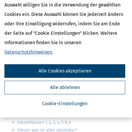
Auswahl willigen Sie in die Verwendung der gewählten
Cookies ein. Diese Auswahl können Sie jederzeit ändern
oder Ihre Einwilligung widerrufen, indem Sie am Ende
der Seite auf "Cookie Einstellungen" klicken. Weitere
Kostenlose Steuertipps & News
Informationen finden Sie in unseren
Absenden
Datenschutzhinweisen
.
Steuertipps
Steuertipps Selbstständige
Alle Cookies akzeptieren
Geldtipps
Ja, ich möchte die kostenlosen Newsletter
von Steuertipps abonnieren. Die
Datenschutzhinweise
habe ich gelesen.
Alle ablehnen
Meine Einwilligung kann ich jederzeit durch
Abbestellung des Newsletters widerrufen.
Cookie-Einstellungen
Steuerwelten
Steuerklassen 1, 2, 3, 4, 5 & 6
Steuer: was ist alles absetzbar?