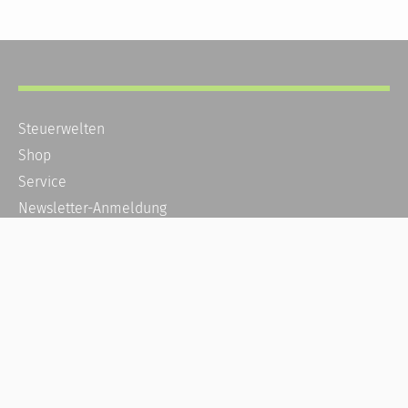
Steuerwelten
Shop
Service
Newsletter-Anmeldung
Alle News
Steuererklärung Online
Referenz
Über uns
Kontakt
Karriere
Häufige Fragen / FAQ