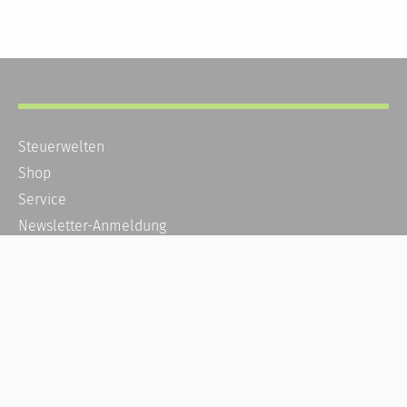
Steuerwelten
Shop
Service
Newsletter-Anmeldung
Alle News
Steuererklärung Online
Referenz
Über uns
Kontakt
Karriere