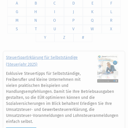
A
B
C
D
E
F
G
H
I
J
K
L
M
N
O
P
Q
R
S
T
U
V
W
X
Y
Z
#
SteuerSparErklärung für Selbstständige
(Steuerjahr 2025)
Exklusive Steuertipps für Selbstständige,
Freiberufler und kleine Unternehmen mit
vielen praktischen Beispielen und
Handlungsempfehlungen. Damit Sie Ihre Betriebsausgaben
gestalten, so die EÜR optimieren können und die
Sozialversicherungen im Blick behalten! Erledigen Sie Ihre
Umsatzsteuer- und Gewerbesteuererklärung, die
Umsatzsteuer-Voranmeldungen und Lohnsteueranmeldungen
einfach selbst.