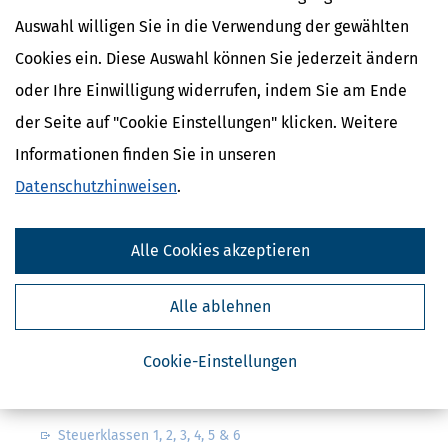
Auswahl willigen Sie in die Verwendung der gewählten
Cookies ein. Diese Auswahl können Sie jederzeit ändern
oder Ihre Einwilligung widerrufen, indem Sie am Ende
der Seite auf "Cookie Einstellungen" klicken. Weitere
Kostenlose Steuertipps & News
Informationen finden Sie in unseren
Absenden
Datenschutzhinweisen
.
Steuertipps
Steuertipps Selbstständige
Alle Cookies akzeptieren
Geldtipps
Ja, ich möchte die kostenlosen Newsletter
von Steuertipps abonnieren. Die
Alle ablehnen
Datenschutzhinweise
habe ich gelesen.
Meine Einwilligung kann ich jederzeit durch
Abbestellung des Newsletters widerrufen.
Cookie-Einstellungen
Steuerwelten
Steuerklassen 1, 2, 3, 4, 5 & 6