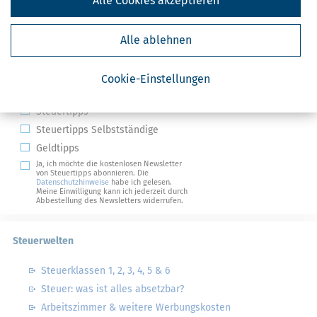
Alle Cookies akzeptieren
Alle ablehnen
Kostenlose Steuertipps & News
Cookie-Einstellungen
Absenden
Steuertipps
Steuertipps Selbstständige
Geldtipps
Ja, ich möchte die kostenlosen Newsletter
von Steuertipps abonnieren. Die
Datenschutzhinweise
habe ich gelesen.
Meine Einwilligung kann ich jederzeit durch
Abbestellung des Newsletters widerrufen.
Steuerwelten
Steuerklassen 1, 2, 3, 4, 5 & 6
Steuer: was ist alles absetzbar?
Arbeitszimmer & weitere Werbungskosten