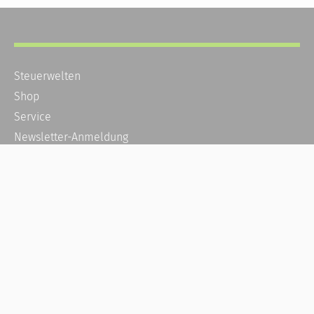
Steuerwelten
Shop
Service
Newsletter-Anmeldung
Alle News
Steuererklärung Online
Referenz
Über uns
Kontakt
Karriere
Häufige Fragen / FAQ
Kundenkonto