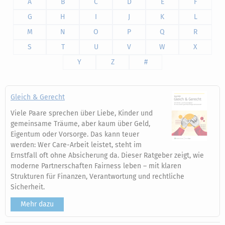
A
B
C
D
E
F
G
H
I
J
K
L
M
N
O
P
Q
R
S
T
U
V
W
X
Y
Z
#
Gleich & Gerecht
Viele Paare sprechen über Liebe, Kinder und
gemeinsame Träume, aber kaum über Geld,
Eigentum oder Vorsorge. Das kann teuer
werden: Wer Care-Arbeit leistet, steht im
Ernstfall oft ohne Absicherung da. Dieser Ratgeber zeigt, wie
moderne Partnerschaften Fairness leben – mit klaren
Strukturen für Finanzen, Verantwortung und rechtliche
Sicherheit.
Mehr dazu