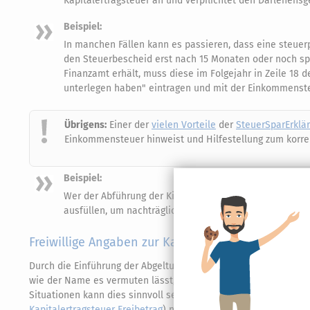
Kapitalertragsteuer an und verpflichtet den Darlehensg
Beispiel:
In manchen Fällen kann es passieren, dass eine steuer
den Steuerbescheid erst nach 15 Monaten oder noch spä
Finanzamt erhält, muss diese im Folgejahr in Zeile 18 d
unterlegen haben" eintragen und mit der Einkommenst
Übrigens:
Einer der
vielen Vorteile
der
SteuerSparErklä
Einkommensteuer hinweist und Hilfestellung zum korrek
Beispiel:
Wer der Abführung der Kirchensteuer im Rahmen der Ab
ausfüllen, um nachträglich die Kirchensteuer auf die Ka
Freiwillige Angaben zur Kapitalertragsteuer
Durch die Einführung der Abgeltungsteuer ist auf das Gros deu
wie der Name es vermuten lässt, abgegolten. Dennoch besteht w
Situationen kann dies sinnvoll sein. Etwa, um sich zu viel be
Kapitalertragsteuer Freibetrag
) nicht ausgeschöpft oder keinen 