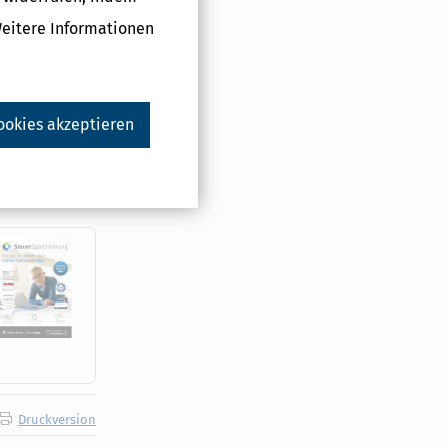
Weitere Informationen
ünstigerprüfung
steuer
ookies akzeptieren
N
#
Druckversion