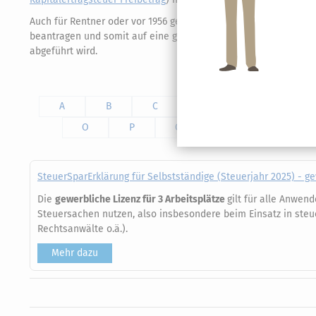
Auch für Rentner oder vor 1956 geborene Steuerzahler kann die
beantragen und somit auf eine geringere Kapitalertragsteuer h
abgeführt wird.
A
B
C
D
E
F
O
P
Q
R
S
SteuerSparErklärung für Selbstständige (Steuerjahr 2025) - g
Die
gewerbliche Lizenz für 3 Arbeitsplätze
gilt für alle Anwen
Steuersachen nutzen, also insbesondere beim Einsatz in steu
Rechtsanwälte o.ä.).
Mehr dazu