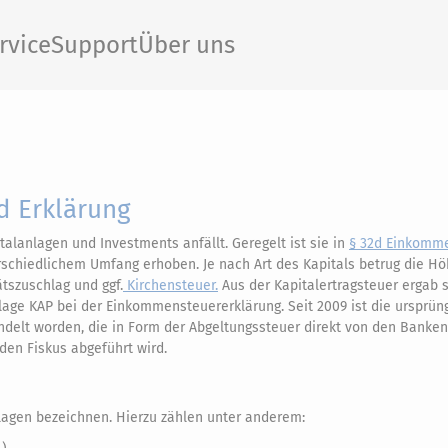
rvice
Support
Über uns
nd Erklärung
italanlagen und Investments anfällt. Geregelt ist sie in
§ 32d Einkomm
terschiedlichem Umfang erhoben. Je nach Art des Kapitals betrug die H
ätszuschlag und ggf.
Kirchensteuer.
Aus der Kapitalertragsteuer ergab s
nlage KAP bei der Einkommensteuererklärung. Seit 2009 ist die ursprün
elt worden, die in Form der Abgeltungssteuer direkt von den Banke
den Fiskus abgeführt wird.
lagen bezeichnen. Hierzu zählen unter anderem: