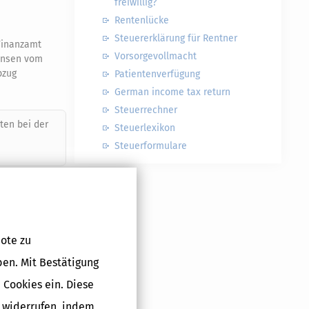
freiwillig?
Rentenlücke
Steuererklärung für Rentner
 Finanzamt
Vorsorgevollmacht
Zinsen vom
bzug
Patientenverfügung
German income tax return
Steuerrechner
ten bei der
Steuerlexikon
Steuerformulare
lage KAP
ote zu
ben. Mit Bestätigung
uererklärung,
n bestimmten
 Cookies ein. Diese
betrag
(Vgl.
g widerrufen, indem