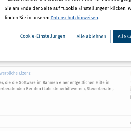
Sie am Ende der Seite auf "Cookie Einstellungen" klicken. 
 Abgabe der Anlage KAP lohnenswert sein, weil Sie über Zeile 4 eine G
offen können als die aktuellen 25% Pauschale, die über die Abgeltung
finden Sie in unseren
Datenschutzhinweisen
.
Suchen
Cookie-Einstellungen
Alle ablehnen
Alle C
G
H
I
J
K
L
M
T
U
V
W
X
Y
Z
ewerbliche Lizenz
der, die die Software im Rahmen einer entgeltlichen Hilfe in
erberatenden Berufen (Lohnsteuerhilfeverein, Steuerberater,