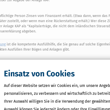
eber zur Abgabe der Anlage KAP.
pflichtige Person Zinsen vom Finanzamt erhält. (Etwa dann, wenn das
ter zustellt, oder wenn man eine Rückerstattung erhält.) Wer diese 
er Anlage KAP als "Kapitalerträge, die nicht dem inländischen Steuera
euererklärung abgeben.
rung
ist die kompetente Ausfüllhilfe, die Sie genau auf solche Eigenhei
ten Ausfüllen Ihrer Bögen und Anlagen gibt.
geltungssteuer durch die Bank zuvor widersprochen hat, muss die An
Einsatz von Cookies
pitalerträge abzugelten.
Auf dieser Website setzen wir Cookies ein, um unsere Angeb
personalisieren, zu verbessern und wirtschaftlich zu betrei
tscher Privatinvestments die Steuer mit der Abgabe der Einkommenste
eiterhin die Möglichkeit einer freiwilligen Abgabe der Anlage KAP. I
Ihrer Auswahl willigen Sie in die Verwendung der gewählten
zahlte Abgeltungssteuer zurückzuholen oder wenn man den
Sparerpausch
Auswahl können Sie jederzeit ändern oder Ihre Einwilligun
Freistellungsauftrag gestellt hat.