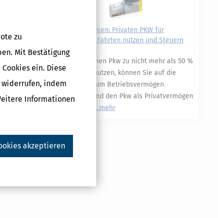
Geschäftsreisen: Privaten PKW für
ote zu
betriebliche Fahrten nutzen und Steuern
sparen
ben. Mit Bestätigung
Wenn Sie einen Pkw zu nicht mehr als 50 %
 Cookies ein. Diese
betrieblich nutzen, können Sie auf die
g widerrufen, indem
Zuordnung zum Betriebsvermögen
verzichten und den Pkw als Privatvermögen
Weitere Informationen
behandeln.
mehr
ookies akzeptieren