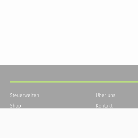
Steuerwelten
Über uns
Shop
Kontakt
Service
Karriere
Newsletter-Anmeldung
Häufige Fragen / F
Alle News
Kundenkonto