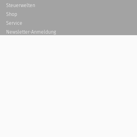
Steuerwelten
Shop
Service
Newsletter-Anmeldung
Alle News
Steuererklärung Online
Referenz
Über uns
Kontakt
Karriere
Häufige Fragen / FAQ
Kundenkonto
Kundenservice und Support
Vertrag widerrufen