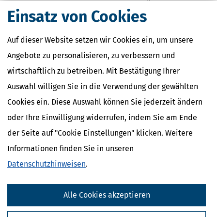
Statusfeststellungsverfahren berücksichtigt!
Einsatz von Cookies
mehr
Auf dieser Website setzen wir Cookies ein, um unsere
Angebote zu personalisieren, zu verbessern und
wirtschaftlich zu betreiben. Mit Bestätigung Ihrer
Auswahl willigen Sie in die Verwendung der gewählten
Cookies ein. Diese Auswahl können Sie jederzeit ändern
Der Minijob: Was Sie als Arbeitgeber beachten müssen!
oder Ihre Einwilligung widerrufen, indem Sie am Ende
Ein Minijob ist eine geringfügig entlohnte Beschäftigung, bei der
der monatliche Arbeitslohn die sogenannte Geringfügigkeitsgrenze
der Seite auf "Cookie Einstellungen" klicken. Weitere
nicht überschreiten darf.
Informationen finden Sie in unseren
mehr
Datenschutzhinweisen
.
Alle Cookies akzeptieren